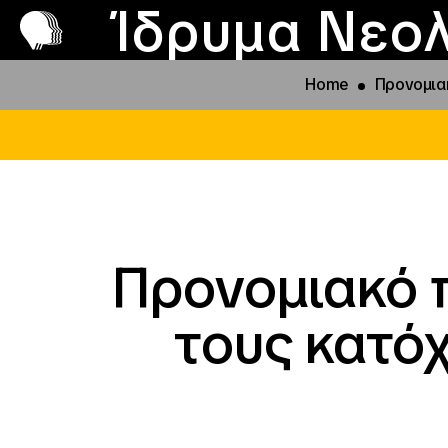
Π
Προ
Ίδρυμα Νεολ
Home
Προνομια
Προνομιακό π
τους κατό