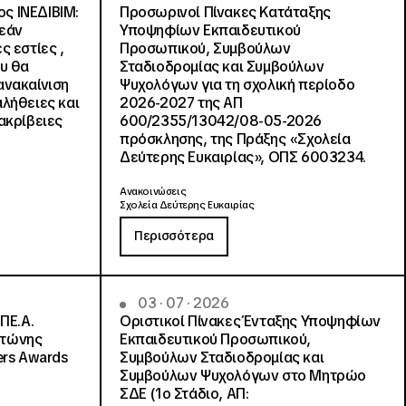
ς ΙΝΕΔΙΒΙΜ:
Προσωρινοί Πίνακες Κατάταξης
ρεάν
Υποψηφίων Εκπαιδευτικού
ς εστίες ,
Προσωπικού, Συμβούλων
ου θα
Σταδιοδρομίας και Συμβούλων
ανακαίνιση
Ψυχολόγων για τη σχολική περίοδο
αλήθειες και
2026-2027 της ΑΠ
ακρίβειες
600/2355/13042/08-05-2026
πρόσκλησης, της Πράξης «Σχολεία
Δεύτερης Ευκαιρίας», ΟΠΣ 6003234.
Ανακοινώσεις
Σχολεία Δεύτερης Ευκαιρίας
Περισσότερα
03 · 07 · 2026
ΠΕ.Α.
Οριστικοί Πίνακες Ένταξης Υποψηφίων
ντώνης
Εκπαιδευτικού Προσωπικού,
ers Awards
Συμβούλων Σταδιοδρομίας και
Συμβούλων Ψυχολόγων στο Μητρώο
ΣΔΕ (1ο Στάδιο, ΑΠ: