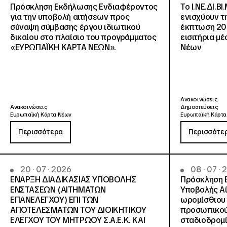
Πρόσκληση Εκδήλωσης Ενδιαφέροντος
Το Ι.ΝΕ.ΔΙ.ΒΙ
για την υποβολή αιτήσεων προς
ενισχύουν τ
σύναψη σύμβασης έργου ιδιωτικού
έκπτωση 20
δικαίου στο πλαίσιο του προγράμματος
εισιτήρια μ
«ΕΥΡΩΠΑΪΚΗ ΚΑΡΤΑ ΝΕΩΝ».
Νέων
Ανακοινώσεις
Ανακοινώσεις
Δημοσιεύσεις
Ευρωπαϊκή Κάρτα Νέων
Ευρωπαϊκή Κάρτα
Περισσότερα
Περισσότε
20 · 07 · 2026
08 · 07 ·
ΕΝΑΡΞΗ ΔΙΑΔΙΚΑΣΙΑΣ ΥΠΟΒΟΛΗΣ
Πρόσκληση 
ΕΝΣΤΑΣΕΩΝ (ΑΙΤΗΜΑΤΩΝ
Υποβολής Αί
ΕΠΑΝΕΛΕΓΧΟΥ) ΕΠΙ ΤΩΝ
ωρομίσθιου 
ΑΠΟΤΕΛΕΣΜΑΤΩΝ ΤΟΥ ΔΙΟΙΚΗΤΙΚΟΥ
προσωπικού
ΕΛΕΓΧΟΥ ΤΟΥ ΜΗΤΡΩΟΥ Σ.Α.Ε.Κ. ΚΑΙ
σταδιοδρομ