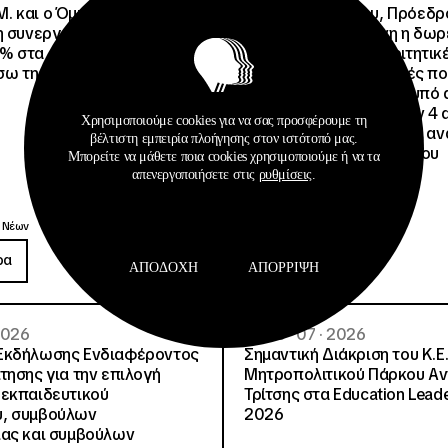
.Μ. και o Όμιλος Attica
Άννα Ροκοφύλλου, Πρόεδρο
η συνεργασία τους με
Είναι εξασφαλισμένη η δω
% στα ακτοπλοϊκά
στέγαση σε άλλες φοιτητικέ
έσω της Ευρωπαϊκής Κάρτας
για όλους τους φοιτητές π
μετακινηθούν από την υπό 
Φοιτητική Εστία Αθηνών 4 
Χρησιμοποιούμε cookies για να σας προσφέρουμε τη
4 ψέματα για την γεμάτη αν
βέλτιστη εμπειρία πλοήγησης στον ιστότοπό μας.
ανακοίνωση του Συλλόγου
Μπορείτε να μάθετε ποια cookies χρησιμοποιούμε ή να τα
Οικοτρόφων της ΦΕΑ
απενεργοποιήσετε στις
ρυθμίσεις
.
Ανακοινώσεις
 Νέων
Δημοσιεύσεις
ρα
Περισσότερα
ΑΠΟΔΟΧΉ
ΑΠΌΡΡΙΨΗ
 2026
08 · 07 · 2026
Εκδήλωσης Ενδιαφέροντος
Σημαντική Διάκριση του Κ.Ε.
τησης για την επιλογή
Μητροπολιτικού Πάρκου Α
εκπαιδευτικού
Τρίτσης στα Education Lead
, συμβούλων
2026
ίας και συμβούλων