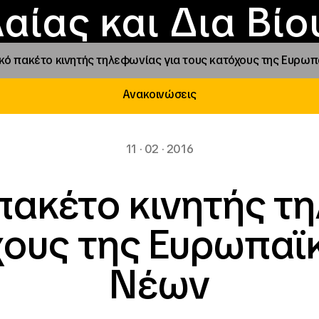
Επικοινωνία
Νέα
αραχώρηση αιγίδ
Φοιτητικές Εστίε
γράμματα και δρά
Το ΙΝΕΔΙΒΙΜ
αίας και Δια Βί
κό πακέτο κινητής τηλεφωνίας για τους κατόχους της Ευρω
Ανακοινώσεις
11 · 02 · 2016
ακέτο κινητής τη
χους της Ευρωπαϊ
Νέων