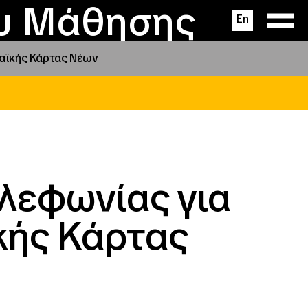
ας
ς
σεις
ου Μάθησης
En
παϊκής Κάρτας Νέων
λεφωνίας για
κής Κάρτας