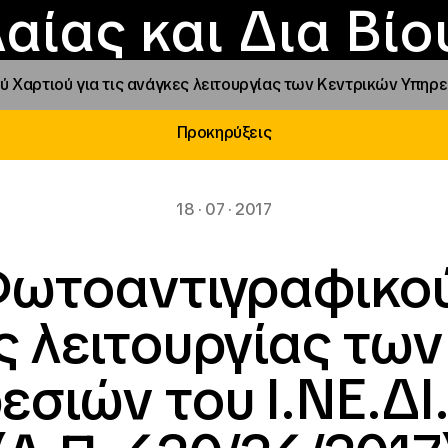
Επικοινωνία
Νέα
αραχώρηση αιγίδ
Φοιτητικές Εστίε
γράμματα και δρά
Το ΙΝΕΔΙΒΙΜ
αίας και Δια Βί
αρτιού για τις ανάγκες λειτουργίας των Κεντρικών Υπηρεσιώ
Προκηρύξεις
18 · 07 · 2017
ωτοαντιγραφικού
ς λειτουργίας τω
εσιών του Ι.ΝΕ.ΔΙ.