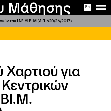
ας
ς
σεις
ου Μάθησης
En
ν του Ι.ΝΕ.ΔΙ.ΒΙ.Μ.(Α.Π.:620/26/2017)
 Χαρτιού για
ν Κεντρικών
ΒΙ.Μ.