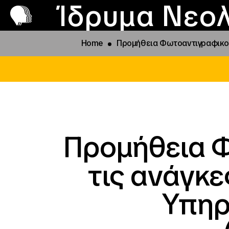
Π
Προ
Ίδρυμα Νεολ
Home
Προμήθεια Φωτοαντιγραφικού Χ
Προμήθεια Φ
τις ανάγκε
Υπηρ