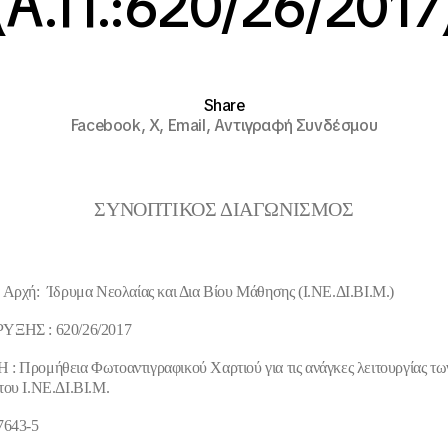
(Α.Π.:620/26/2017
Share
Facebook,
X,
Email,
Αντιγραφή Συνδέσμου
ΣΥΝΟΠΤΙΚΟΣ ΔΙΑΓΩΝΙΣΜΟΣ
Αρχή: Ίδρυμα Νεολαίας και Δια Βίου Μάθησης (Ι.ΝΕ.ΔΙ.ΒΙ.Μ.)
ΥΞΗΣ : 620/26/2017
 Προμήθεια Φωτοαντιγραφικού Χαρτιού για τις ανάγκες λειτουργίας τω
ου Ι.ΝΕ.ΔΙ.ΒΙ.Μ.
7643-5