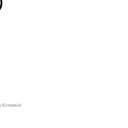
)
ν Κεντρικών