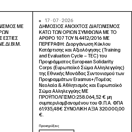
17 · 07 · 2026
ΝΙΣΜΟΣ ΜΕ
ΔΗΜΟΣΙΟΣ ΑΝΟΙΧΤΟΣ ΔΙΑΓΩΝΙΣΜΟΣ
ΓΡΩΝ
ΚΑΤΩ ΤΩΝ ΟΡΙΩΝ ΣΥΜΦΩΝΑ ΜΕ ΤΟ
Σ ΕΣΤΙΕΣ
ΑΡΘΡΟ 107 ΤΟΥ Ν.4412/2016 ΜΕ
Ε.ΔΙ.ΒΙ.Μ.
ΠΕΡΙΓΡΑΦΗ: Διοργάνωση Κύκλου
Κατάρτισης και Αξιολόγησης (Training
and Evaluation Cycle – TEC) του
Προγράμματος European Solidarity
Corps (Ευρωπαϊκό Σώμα Αλληλεγγύης)
της Εθνικής Μονάδας Συντονισμού των
Προγραμμάτων Erasmus+/Τομέας
Νεολαία & Αθλητισμός και Ευρωπαϊκό
Σώμα Αλληλεγγύης ΜΕ
ΠΡΟΫΠΟΛΓΙΣΜΟ:258.064,52 € μη
συμπεριλαμβανομένου του Φ.Π.Α. ΦΠΑ
61.935,48€ ΣΥΝΟΛΙΚΗ ΑΞΙΑ 320.000,00
€.
Προκηρύξεις