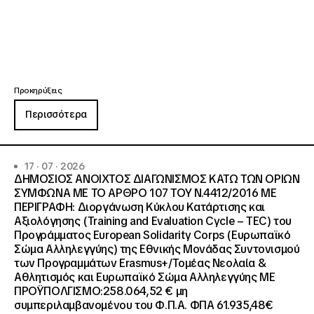
Προκηρύξεις
Περισσότερα
17 · 07 · 2026
ΔΗΜΟΣΙΟΣ ΑΝΟΙΧΤΟΣ ΔΙΑΓΩΝΙΣΜΟΣ ΚΑΤΩ ΤΩΝ ΟΡΙΩΝ
ΣΥΜΦΩΝΑ ΜΕ ΤΟ ΑΡΘΡΟ 107 ΤΟΥ Ν.4412/2016 ΜΕ
ΠΕΡΙΓΡΑΦΗ: Διοργάνωση Κύκλου Κατάρτισης και
Αξιολόγησης (Training and Evaluation Cycle – TEC) του
Προγράμματος European Solidarity Corps (Ευρωπαϊκό
Σώμα Αλληλεγγύης) της Εθνικής Μονάδας Συντονισμού
των Προγραμμάτων Erasmus+/Τομέας Νεολαία &
Αθλητισμός και Ευρωπαϊκό Σώμα Αλληλεγγύης ΜΕ
ΠΡΟΫΠΟΛΓΙΣΜΟ:258.064,52 € μη
συμπεριλαμβανομένου του Φ.Π.Α. ΦΠΑ 61.935,48€