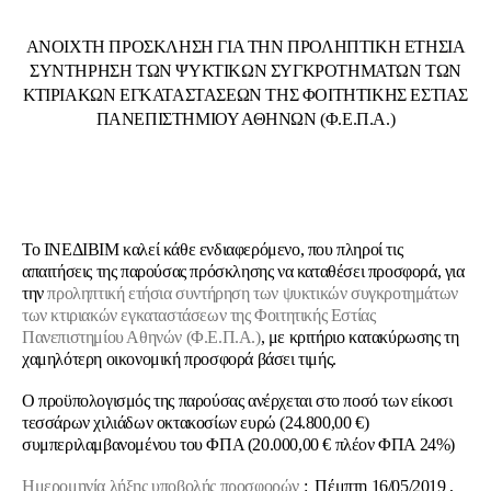
ΑΝΟΙΧΤΗ ΠΡΟΣΚΛΗΣΗ ΓΙΑ ΤΗΝ ΠΡΟΛΗΠΤΙΚΗ ΕΤΗΣΙΑ
ΣΥΝΤΗΡΗΣΗ ΤΩΝ ΨΥΚΤΙΚΩΝ ΣΥΓΚΡΟΤΗΜΑΤΩΝ ΤΩΝ
ΚΤΙΡΙΑΚΩΝ ΕΓΚΑΤΑΣΤΑΣΕΩΝ ΤΗΣ ΦΟΙΤΗΤΙΚΗΣ ΕΣΤΙΑΣ
ΠΑΝΕΠΙΣΤΗΜΙΟΥ ΑΘΗΝΩΝ (Φ.Ε.Π.Α.)
Το ΙΝΕΔΙΒΙΜ καλεί κάθε ενδιαφερόμενο, που πληροί τις
απαιτήσεις της παρούσας πρόσκλησης να καταθέσει προσφορά, για
την
προληπτική ετήσια συντήρηση των ψυκτικών συγκροτημάτων
των κτιριακών εγκαταστάσεων της Φοιτητικής Εστίας
Πανεπιστημίου Αθηνών (Φ.Ε.Π.Α.)
, με κριτήριο κατακύρωσης τη
χαμηλότερη οικονομική προσφορά βάσει τιμής.
Ο προϋπολογισμός της παρούσας ανέρχεται στο ποσό των είκοσι
τεσσάρων χιλιάδων οκτακοσίων ευρώ (24.800,00 €)
συμπεριλαμβανομένου του ΦΠΑ (20.000,00 € πλέον ΦΠΑ 24%)
Ημερομηνία λήξης υποβολής προσφορών
: Πέμπτη 16/05/2019 ,