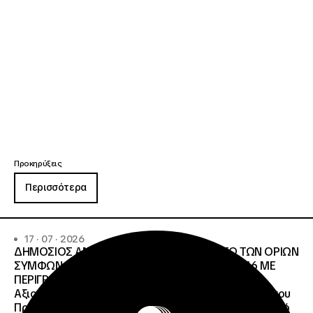
Προκηρύξεις
Περισσότερα
17 · 07 · 2026
ΔΗΜΟΣΙΟΣ ΑΝΟΙΧΤΟΣ ΔΙΑΓΩΝΙΣΜΟΣ ΚΑΤΩ ΤΩΝ ΟΡΙΩΝ
ΣΥΜΦΩΝΑ ΜΕ ΤΟ ΑΡΘΡΟ 107 ΤΟΥ Ν.4412/2016 ΜΕ
ΠΕΡΙΓΡΑΦΗ: Διοργάνωση Κύκλου Κατάρτισης και
Αξιολόγησης (Training and Evaluation Cycle – TEC) του
Προγράμματος European Solidarity Corps (Ευρωπαϊκό