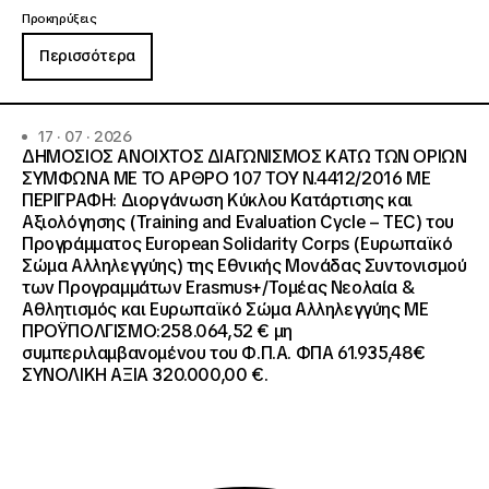
Προκηρύξεις
Περισσότερα
17 · 07 · 2026
ΔΗΜΟΣΙΟΣ ΑΝΟΙΧΤΟΣ ΔΙΑΓΩΝΙΣΜΟΣ ΚΑΤΩ ΤΩΝ ΟΡΙΩΝ
ΣΥΜΦΩΝΑ ΜΕ ΤΟ ΑΡΘΡΟ 107 ΤΟΥ Ν.4412/2016 ΜΕ
ΠΕΡΙΓΡΑΦΗ: Διοργάνωση Κύκλου Κατάρτισης και
Αξιολόγησης (Training and Evaluation Cycle – TEC) του
Προγράμματος European Solidarity Corps (Ευρωπαϊκό
Σώμα Αλληλεγγύης) της Εθνικής Μονάδας Συντονισμού
των Προγραμμάτων Erasmus+/Τομέας Νεολαία &
Αθλητισμός και Ευρωπαϊκό Σώμα Αλληλεγγύης ΜΕ
ΠΡΟΫΠΟΛΓΙΣΜΟ:258.064,52 € μη
συμπεριλαμβανομένου του Φ.Π.Α. ΦΠΑ 61.935,48€
ΣΥΝΟΛΙΚΗ ΑΞΙΑ 320.000,00 €.