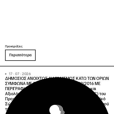
Προκηρύξεις
Περισσότερα
17 · 07 · 2026
ΔΗΜΟΣΙΟΣ ΑΝΟΙΧΤΟΣ ΔΙΑΓΩΝΙΣΜΟΣ ΚΑΤΩ ΤΩΝ ΟΡΙΩΝ
ΣΥΜΦΩΝΑ ΜΕ ΤΟ ΑΡΘΡΟ 107 ΤΟΥ Ν.4412/2016 ΜΕ
ΠΕΡΙΓΡΑΦΗ: Διοργάνωση Κύκλου Κατάρτισης και
Αξιολόγησης (Training and Evaluation Cycle – TEC) του
Προγράμματος European Solidarity Corps (Ευρωπαϊκό
Σώμα Αλληλεγγύης) της Εθνικής Μονάδας Συντονισμού
των Προγραμμάτων Erasmus+/Τομέας Νεολαία &