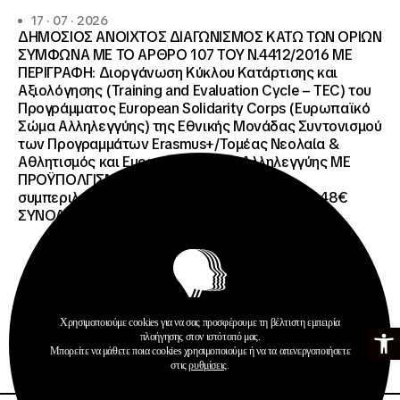
17 · 07 · 2026
ΔΗΜΟΣΙΟΣ ΑΝΟΙΧΤΟΣ ΔΙΑΓΩΝΙΣΜΟΣ ΚΑΤΩ ΤΩΝ ΟΡΙΩΝ
ΣΥΜΦΩΝΑ ΜΕ ΤΟ ΑΡΘΡΟ 107 ΤΟΥ Ν.4412/2016 ΜΕ
ΠΕΡΙΓΡΑΦΗ: Διοργάνωση Κύκλου Κατάρτισης και
Αξιολόγησης (Training and Evaluation Cycle – TEC) του
Προγράμματος European Solidarity Corps (Ευρωπαϊκό
Σώμα Αλληλεγγύης) της Εθνικής Μονάδας Συντονισμού
των Προγραμμάτων Erasmus+/Τομέας Νεολαία &
Αθλητισμός και Ευρωπαϊκό Σώμα Αλληλεγγύης ΜΕ
ΠΡΟΫΠΟΛΓΙΣΜΟ:258.064,52 € μη
συμπεριλαμβανομένου του Φ.Π.Α. ΦΠΑ 61.935,48€
ΣΥΝΟΛΙΚΗ ΑΞΙΑ 320.000,00 €.
Χρησιμοποιούμε cookies για να σας προσφέρουμε τη βέλτιστη εμπειρία
Ανοίξτε τη γ
Προκηρύξεις
πλοήγησης στον ιστότοπό μας.
Μπορείτε να μάθετε ποια cookies χρησιμοποιούμε ή να τα απενεργοποιήσετε
Περισσότερα
στις
ρυθμίσεις
.