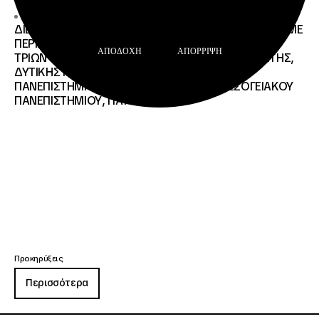
26 · 06 · 2026
ΔΙΕΘΝΗΣ ΑΝΟΙΧΤΟΣ ΗΛΕΚΤΡΟΝΙΚΟΣ ΔΙΑΓΩΝΙΣΜΟΣ ΜΕ
ΠΕΡΙΓΡΑΦΗ:ΥΠΗΡΕΣΙΕΣ ΣΤΕΓΑΣΗΣ ΤΩΝ ΦΟΙΤΗΤΩΝ/
ΑΠΟΔΟΧΉ
ΑΠΌΡΡΙΨΗ
ΤΡΙΩΝ ΤΩΝ ΠΑΝΕΠΙΣΤΗΜΙΑΚΩΝ ΙΔΡΥΜΑΤΩΝ KΡΗΤΗΣ,
ΔΥΤΙΚΗΣ ΜΑΚΕΔΟΝΙΑΣ, ΔΗΜΟΚΡΙΤΕΙΟΥ
ΠΑΝΕΠΙΣΤΗΜΙΟΥ ΘΡΑΚΗΣ, ΕΛΛΗΝΙΚΟΥ ΜΕΣΟΓΕΙΑΚΟΥ
ΠΑΝΕΠΙΣΤΗΜΙΟΥ, ΠΑΤΡΩΝ
Προκηρύξεις
Περισσότερα