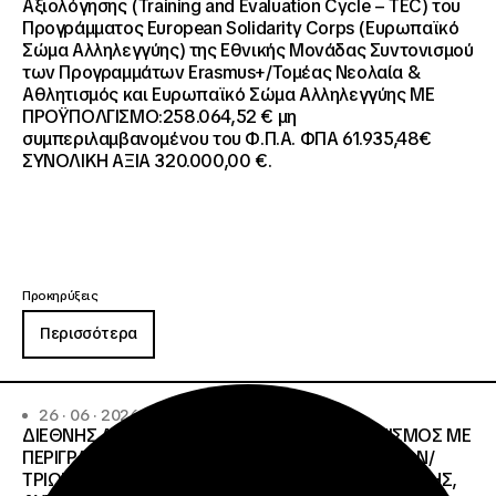
Αξιολόγησης (Training and Evaluation Cycle – TEC) του
Προγράμματος European Solidarity Corps (Ευρωπαϊκό
Σώμα Αλληλεγγύης) της Εθνικής Μονάδας Συντονισμού
των Προγραμμάτων Erasmus+/Τομέας Νεολαία &
Αθλητισμός και Ευρωπαϊκό Σώμα Αλληλεγγύης ΜΕ
ΠΡΟΫΠΟΛΓΙΣΜΟ:258.064,52 € μη
συμπεριλαμβανομένου του Φ.Π.Α. ΦΠΑ 61.935,48€
ΣΥΝΟΛΙΚΗ ΑΞΙΑ 320.000,00 €.
Προκηρύξεις
Περισσότερα
26 · 06 · 2026
ΔΙΕΘΝΗΣ ΑΝΟΙΧΤΟΣ ΗΛΕΚΤΡΟΝΙΚΟΣ ΔΙΑΓΩΝΙΣΜΟΣ ΜΕ
ΠΕΡΙΓΡΑΦΗ:ΥΠΗΡΕΣΙΕΣ ΣΤΕΓΑΣΗΣ ΤΩΝ ΦΟΙΤΗΤΩΝ/
ΤΡΙΩΝ ΤΩΝ ΠΑΝΕΠΙΣΤΗΜΙΑΚΩΝ ΙΔΡΥΜΑΤΩΝ KΡΗΤΗΣ,