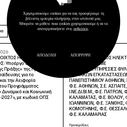
Χρησιμοποιούμε cookies για να σας προσφέρουμε τη
βέλτιστη εμπειρία πλοήγησης στον ιστότοπό μας.
Προκηρύξεις
Μπορείτε να μάθετε ποια cookies χρησιμοποιούμε ή να τα
απενεργοποιήσετε στις
ρυθμίσεις
.
ρα
Περισσότερα
 2026
26 · 05 · 2026
ΑΠΟΔΟΧΉ
ΑΠΌΡΡΙΨΗ
ΝΟΙΧΤΟΣ ΗΛΕΚΤΡΟΝΙΚΟΣ
ΔΙΕΘΝΗΣ ΑΝΟΙΧΤΟΣ ΗΛΕΚ
Σ: Υποέργο 3 «Υλικό
ΔΙΑΓΩΝΙΣΜΟΣ ΜΕ
ς Πράξης» της Πράξης
ΠΕΡΙΓΡΑΦΗ:ΥΠΗΡΕΣΙΕΣ ΦΥ
αίδευσης για το
ΚΤΙΡΙΑΚΩΝ ΕΓΚΑΤΑΣΤΑΣΕΩΝ
και την Αειφορία
ΠΑΝΕΠΙΣΤΗΜΙΟΥ ΑΘΗΝΩΝ, Ν.
, του Προγράμματος
Φ.Ε. ΑΘΗΝΩΝ, Σ.Ε. ΑΣΠΑΙΤΕ,
Δυναμικό και Κοινωνική
Ι.ΝΕ.ΔΙ.ΒΙ.Μ., Φ.Ε. ΠΑΤΡΩΝ, Φ
-2027», με κωδικό ΟΠΣ
ΚΑΛΑΜΑΤΑΣ, Φ.Ε. ΒΟΛΟΥ, Φ
ΙΩΑΝΝΙΝΩΝ, Φ.Ε. ΞΑΝΘΗΣ, Φ
ΚΟΜΟΤΗΝΗΣ, Φ.Ε. ΘΕΣΣΑΛ
Φ.Ε. ΚΑΛΑΜΑΡΙΑΣ
Προκηρύξεις