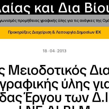
Επικοινωνία
Νέα
αραχώρηση αιγίδ
Φοιτητικές Εστίε
γράμματα και δρά
Το ΙΝΕΔΙΒΙΜ
αίας και Δια Βί
νισμός προμήθειας γραφικής ύλης για τις ανάγκες της Ομάδα
Προκηρύξεις Διαχείριση & Λειτουργία Δημοσίων ΙΕΚ
18 · 04 · 2013
ς Μειοδοτικός Δι
γραφικής ύλης για
ας Έργου των Δ.Ι