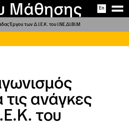
ας
ς
σεις
ου Μάθησης
En
ς Έργου των Δ.Ι.Ε.Κ. του Ι.ΝΕ.ΔΙ.ΒΙ.Μ
αγωνισμός
 τις ανάγκες
.Ε.Κ. του