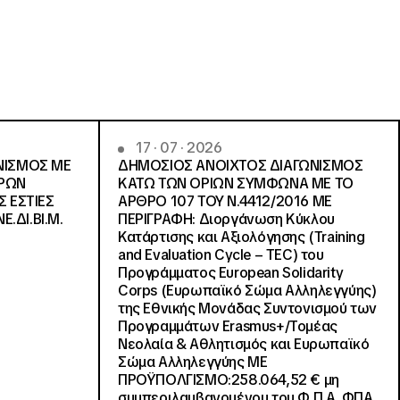
17 · 07 · 2026
ΝΙΣΜΟΣ ΜΕ
ΔΗΜΟΣΙΟΣ ΑΝΟΙΧΤΟΣ ΔΙΑΓΩΝΙΣΜΟΣ
ΓΡΩΝ
ΚΑΤΩ ΤΩΝ ΟΡΙΩΝ ΣΥΜΦΩΝΑ ΜΕ ΤΟ
Σ ΕΣΤΙΕΣ
ΑΡΘΡΟ 107 ΤΟΥ Ν.4412/2016 ΜΕ
Ε.ΔΙ.ΒΙ.Μ.
ΠΕΡΙΓΡΑΦΗ: Διοργάνωση Κύκλου
Κατάρτισης και Αξιολόγησης (Training
and Evaluation Cycle – TEC) του
Προγράμματος European Solidarity
Corps (Ευρωπαϊκό Σώμα Αλληλεγγύης)
της Εθνικής Μονάδας Συντονισμού των
Προγραμμάτων Erasmus+/Τομέας
Νεολαία & Αθλητισμός και Ευρωπαϊκό
Σώμα Αλληλεγγύης ΜΕ
ΠΡΟΫΠΟΛΓΙΣΜΟ:258.064,52 € μη
συμπεριλαμβανομένου του Φ.Π.Α. ΦΠΑ