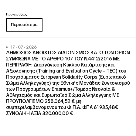
Προκηρύξεις
Περισσότερα
17 · 07 · 2026
ΔΗΜΟΣΙΟΣ ΑΝΟΙΧΤΟΣ ΔΙΑΓΩΝΙΣΜΟΣ ΚΑΤΩ ΤΩΝ ΟΡΙΩΝ
ΣΥΜΦΩΝΑ ΜΕ ΤΟ ΑΡΘΡΟ 107 ΤΟΥ Ν.4412/2016 ΜΕ
ΠΕΡΙΓΡΑΦΗ: Διοργάνωση Κύκλου Κατάρτισης και
Αξιολόγησης (Training and Evaluation Cycle – TEC) του
Προγράμματος European Solidarity Corps (Ευρωπαϊκό
Σώμα Αλληλεγγύης) της Εθνικής Μονάδας Συντονισμού
των Προγραμμάτων Erasmus+/Τομέας Νεολαία &
Αθλητισμός και Ευρωπαϊκό Σώμα Αλληλεγγύης ΜΕ
ΠΡΟΫΠΟΛΓΙΣΜΟ:258.064,52 € μη
συμπεριλαμβανομένου του Φ.Π.Α. ΦΠΑ 61.935,48€
ΣΥΝΟΛΙΚΗ ΑΞΙΑ 320.000,00 €.