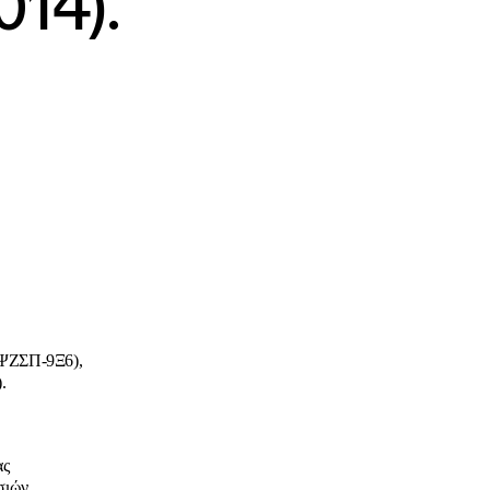
014).
6ΨΖΣΠ-9Ξ6),
.
ας
σιών