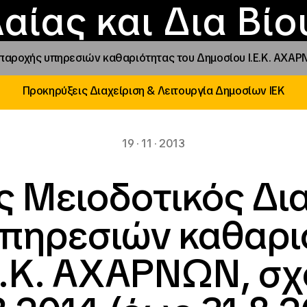
Επικοινωνία
Νέα
αραχώρηση αιγίδ
Φοιτητικές Εστίε
γράμματα και δρά
Το ΙΝΕΔΙΒΙΜ
αίας και Δια Βί
παροχής υπηρεσιών καθαριότητας του Δημοσίου Ι.Ε.Κ. ΑΧΑΡΝ
Προκηρύξεις Διαχείριση & Λειτουργία Δημοσίων ΙΕΚ
19 · 11 · 2013
ς Μειοδοτικός Δι
υπηρεσιών καθαρι
Ε.Κ. ΑΧΑΡΝΩΝ, σχ