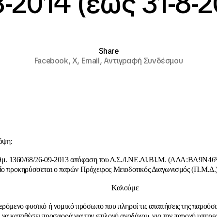
-2014 (έως 31-8-2
Share
Facebook,
X,
Email,
Αντιγραφή Συνδέσμου
όψη:
ιθμ. 1360/68/26-09-2013 απόφαση του Δ.Σ./Ι.ΝΕ.ΔΙ.ΒΙ.Μ. (ΑΔΑ:ΒΛ9Ν4
ίο προκηρύσσεται ο παρών Πρόχειρος Μειοδοτικός Διαγωνισμός (Π.Μ.Δ.)
αλούμε
ερόμενο φυσικό ή νομικό πρόσωπο που πληροί τις απαιτήσεις της παρούσ
να καταθέσει προσφορά για την επιλογή αναδόχου, για την παροχή υπηρε