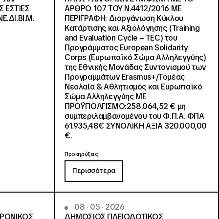
Σ ΕΣΤΙΕΣ
ΑΡΘΡΟ 107 ΤΟΥ Ν.4412/2016 ΜΕ
Ε.ΔΙ.ΒΙ.Μ.
ΠΕΡΙΓΡΑΦΗ: Διοργάνωση Κύκλου
Κατάρτισης και Αξιολόγησης (Training
and Evaluation Cycle – TEC) του
Προγράμματος European Solidarity
Corps (Ευρωπαϊκό Σώμα Αλληλεγγύης)
της Εθνικής Μονάδας Συντονισμού των
Προγραμμάτων Erasmus+/Τομέας
Νεολαία & Αθλητισμός και Ευρωπαϊκό
Σώμα Αλληλεγγύης ΜΕ
ΠΡΟΫΠΟΛΓΙΣΜΟ:258.064,52 € μη
συμπεριλαμβανομένου του Φ.Π.Α. ΦΠΑ
61.935,48€ ΣΥΝΟΛΙΚΗ ΑΞΙΑ 320.000,00
€.
Προκηρύξεις
Περισσότερα
08 · 05 · 2026
ΤΡΟΝΙΚΟΣ
ΔΗΜΟΣΙΟΣ ΠΛΕΙΟΔΟΤΙΚΟΣ