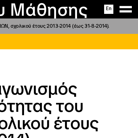
ας
ς
σεις
ου Μάθησης
En
ΩΝ, σχολικού έτους 2013-2014 (έως 31-8-2014).
αγωνισμός
ότητας του
ολικού έτους