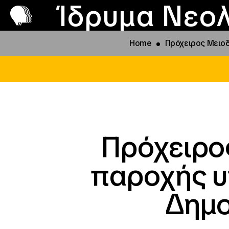
Π
Προ
Ίδρυμα Νεολ
Home
Πρόχειρος Μειοδ
Πρόχειρο
παροχής υ
Δημο