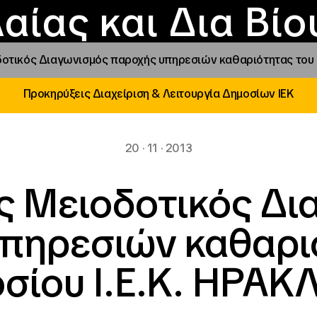
Επικοινωνία
Νέα
αραχώρηση αιγίδ
Φοιτητικές Εστίε
γράμματα και δρά
Το ΙΝΕΔΙΒΙΜ
αίας και Δια Βί
οτικός Διαγωνισμός παροχής υπηρεσιών καθαριότητας του Δ
Προκηρύξεις Διαχείριση & Λειτουργία Δημοσίων ΙΕΚ
20 · 11 · 2013
ς Μειοδοτικός Δι
πηρεσιών καθαρι
σίου Ι.Ε.Κ. ΗΡΑΚ