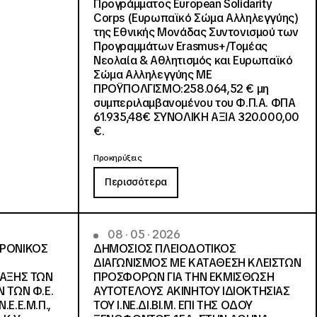
Προγράμματος European Solidarity
Corps (Ευρωπαϊκό Σώμα Αλληλεγγύης)
της Εθνικής Μονάδας Συντονισμού των
Προγραμμάτων Erasmus+/Τομέας
Νεολαία & Αθλητισμός και Ευρωπαϊκό
Σώμα Αλληλεγγύης ΜΕ
ΠΡΟΫΠΟΛΓΙΣΜΟ:258.064,52 € μη
συμπεριλαμβανομένου του Φ.Π.Α. ΦΠΑ
61.935,48€ ΣΥΝΟΛΙΚΗ ΑΞΙΑ 320.000,00
€.
Προκηρύξεις
Περισσότερα
08 · 05 · 2026
ΤΡΟΝΙΚΟΣ
ΔΗΜΟΣΙΟΣ ΠΛΕΙΟΔΟΤΙΚΟΣ
ΔΙΑΓΩΝΙΣΜΟΣ ΜΕ ΚΑΤΑΘΕΣΗ ΚΛΕΙΣΤΩΝ
ΛΑΞΗΣ ΤΩΝ
ΠΡΟΣΦΟΡΩΝ ΓΙΑ ΤΗΝ ΕΚΜΙΣΘΩΣΗ
 ΤΩΝ Φ.Ε.
ΑΥΤΟΤΕΛΟΥΣ ΑΚΙΝΗΤΟΥ ΙΔΙΟΚΤΗΣΙΑΣ
Ε.Ε.Μ.Π.,
ΤΟΥ Ι.ΝΕ.ΔΙ.ΒΙ.Μ. ΕΠΙ ΤΗΣ ΟΔΟΥ