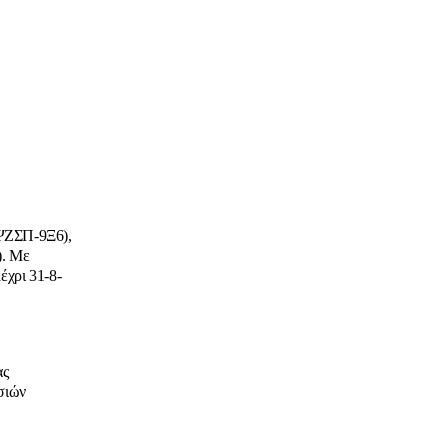
6ΨΖΣΠ-9Ξ6),
). Με
έχρι 31-8-
ας
σιών