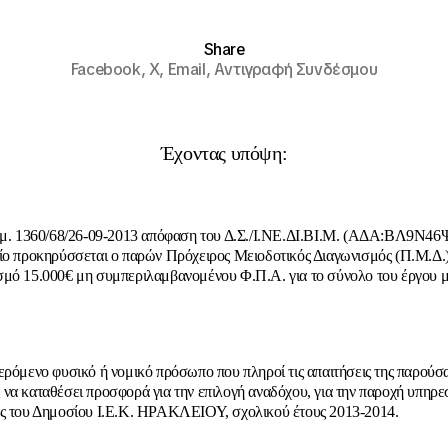
Share
Facebook,
X,
Email,
Αντιγραφή Συνδέσμου
Έχοντας υπόψη:
ιθμ. 1360/68/26-09-2013 απόφαση του Δ.Σ./Ι.ΝΕ.ΔΙ.ΒΙ.Μ. (ΑΔΑ:ΒΛ9Ν4
ίο προκηρύσσεται ο παρών Πρόχειρος Μειοδοτικός Διαγωνισμός (Π.Μ.Δ.
μό 15.000€ μη συμπεριλαμβανομένου Φ.Π.Α. για το σύνολο του έργου μ
ερόμενο φυσικό ή νομικό πρόσωπο που πληροί τις απαιτήσεις της παρούσ
να καταθέσει προσφορά για την επιλογή αναδόχου, για την παροχή υπηρε
ς του Δημοσίου Ι.Ε.Κ. ΗΡΑΚΛΕΙΟΥ, σχολικού έτους 2013-2014.