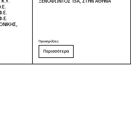
 Κ.Υ.
ΞΕΝΟΦΩΝΤΟΣ 15Α, ΣΤΗΝ ΑΘΗΝΑ
.Ε.
.Ε.
.Ε.
ΟΝΙΚΗΣ,
Προκηρύξεις
Περισσότερα