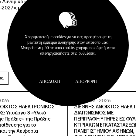
Δυναμικό και Κοινωνική
-2027», με κωδικό ΟΠΣ
Χρησιμοποιούμε cookies για να σας προσφέρουμε τη
βέλτιστη εμπειρία πλοήγησης στον ιστότοπό μας.
Μπορείτε να μάθετε ποια cookies χρησιμοποιούμε ή να τα
απενεργοποιήσετε στις
ρυθμίσεις
.
Προκηρύξεις
ρα
Περισσότερα
ΑΠΟΔΟΧΉ
ΑΠΌΡΡΙΨΗ
 2026
26 · 05 · 2026
ΝΟΙΧΤΟΣ ΗΛΕΚΤΡΟΝΙΚΟΣ
ΔΙΕΘΝΗΣ ΑΝΟΙΧΤΟΣ ΗΛΕΚ
Σ: Υποέργο 3 «Υλικό
ΔΙΑΓΩΝΙΣΜΟΣ ΜΕ
ς Πράξης» της Πράξης
ΠΕΡΙΓΡΑΦΗ:ΥΠΗΡΕΣΙΕΣ ΦΥ
αίδευσης για το
ΚΤΙΡΙΑΚΩΝ ΕΓΚΑΤΑΣΤΑΣΕΩΝ
και την Αειφορία
ΠΑΝΕΠΙΣΤΗΜΙΟΥ ΑΘΗΝΩΝ, Ν.