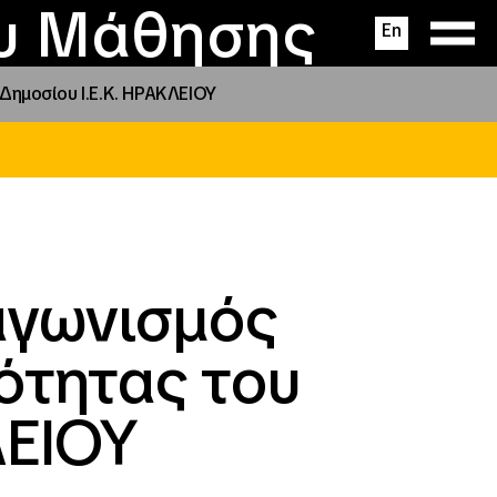
ας
ς
σεις
ου Μάθησης
En
ημοσίου Ι.Ε.Κ. ΗΡΑΚΛΕΙΟΥ
αγωνισμός
ότητας του
ΛΕΙΟΥ