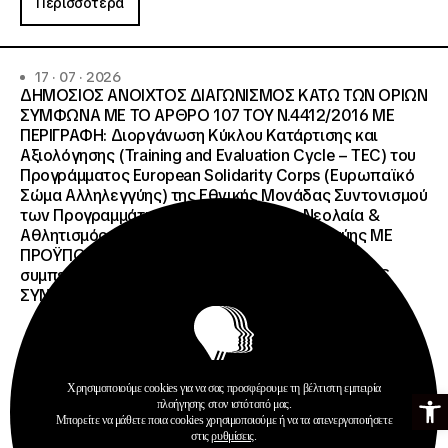
Περισσότερα
17 · 07 · 2026
ΔΗΜΟΣΙΟΣ ΑΝΟΙΧΤΟΣ ΔΙΑΓΩΝΙΣΜΟΣ ΚΑΤΩ ΤΩΝ ΟΡΙΩΝ
ΣΥΜΦΩΝΑ ΜΕ ΤΟ ΑΡΘΡΟ 107 ΤΟΥ Ν.4412/2016 ΜΕ
ΠΕΡΙΓΡΑΦΗ: Διοργάνωση Κύκλου Κατάρτισης και
Αξιολόγησης (Training and Evaluation Cycle – TEC) του
Προγράμματος European Solidarity Corps (Ευρωπαϊκό
Σώμα Αλληλεγγύης) της Εθνικής Μονάδας Συντονισμού
των Προγραμμάτων Erasmus+/Τομέας Νεολαία &
Αθλητισμός και Ευρωπαϊκό Σώμα Αλληλεγγύης ΜΕ
ΠΡΟΫΠΟΛΓΙΣΜΟ:258.064,52 € μη
συμπεριλαμβανομένου του Φ.Π.Α. ΦΠΑ 61.935,48€
ΣΥΝΟΛΙΚΗ ΑΞΙΑ 320.000,00 €.
Χρησιμοποιούμε cookies για να σας προσφέρουμε τη βέλτιστη εμπειρία
Ανοίξτε τη γ
πλοήγησης στον ιστότοπό μας.
Προκηρύξεις
Μπορείτε να μάθετε ποια cookies χρησιμοποιούμε ή να τα απενεργοποιήσετε
στις
ρυθμίσεις
.