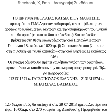
Facebook,
X,
Email,
Αντιγραφή Συνδέσμου
TO IΔΡΥΜΑ ΝΕΟΛΑΙΑΣ ΚΑΙ ΔΙΑ ΒΙΟΥ ΜΑΘΗΣΗΣ,
προκηρύσσει Π.Μ.Δ για τον καθαρισμό, την αποψίλωση των
χόρτων, το κλάδεμα των δέντρων και την απομάκρυνση του υλικού
που θα προκύψει από τα δυο οικόπεδα: α) Στο οικόπεδο που
βρίσκεται στη θέση Καλογρέζα στην οδό Παλαιών Πατρών
Γερμανού 18 εκτάσεως 1020 τμ. β) Στο οικόπεδο που βρίσκεται
στη Φιλοθέη -με παλιά κατοικία – στην οδό Θησέως 12 εκτάσεως
946 τμ.
Οι ενδιαφερόμενοι θα πρέπει να λάβουν γνώση των οικοπέδων,
προκειμένου να καταθέσουν την οικονομική τους προσφορά. Τηλ.
για πληροφορίες :
2131311571 κ. ΓΑΤΣΟΠΟΥΛΟΣ ΙΩΑΝΝΗΣ – 2131311574 κ.
ΜΠΑΤΣΙΛΑΣ ΒΑΣΙΛΕΙΟΣ.
1.Ο διαγωνισμός θα διεξαχθεί στις 29-07-2013 ημέρα Δευτέρα και
ώρα: 10:00π.μ. στο 270 γραφείο της Διεύθυνσης Προμηθειών του