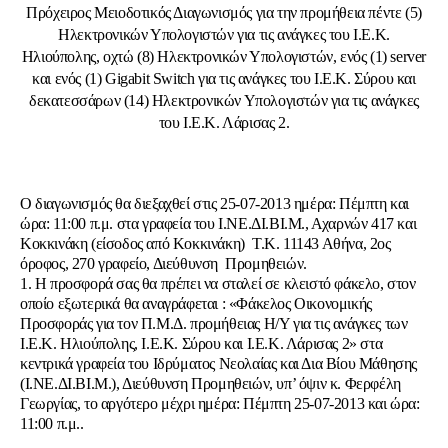
Πρόχειρος Μειοδοτικός Διαγωνισμός για την προμήθεια πέντε (5)
Ηλεκτρονικών Υπολογιστών για τις ανάγκες του Ι.Ε.Κ.
Ηλιούπολης, οχτώ (8) Ηλεκτρονικών Υπολογιστών, ενός (1) server
και ενός (1) Gigabit Switch για τις ανάγκες του Ι.Ε.Κ. Σύρου και
δεκατεσσάρων (14) Ηλεκτρονικών Υπολογιστών για τις ανάγκες
του Ι.Ε.Κ. Λάρισας 2.
Ο διαγωνισμός θα διεξαχθεί στις 25-07-2013 ημέρα: Πέμπτη και
ώρα: 11:00 π.μ. στα γραφεία του Ι.ΝΕ.ΔΙ.ΒΙ.Μ., Αχαρνών 417 και
Κοκκινάκη (είσοδος από Κοκκινάκη) Τ.Κ. 11143 Αθήνα, 2ος
όροφος, 270 γραφείο, Διεύθυνση Προμηθειών.
1. Η προσφορά σας θα πρέπει να σταλεί σε κλειστό φάκελο, στον
οποίο εξωτερικά θα αναγράφεται : «Φάκελος Οικονομικής
Προσφοράς για τον Π.Μ.Δ. προμήθειας Η/Υ για τις ανάγκες των
Ι.Ε.Κ. Ηλιούπολης, Ι.Ε.Κ. Σύρου και Ι.Ε.Κ. Λάρισας 2» στα
κεντρικά γραφεία του Ιδρύματος Νεολαίας και Δια Βίου Μάθησης
(Ι.ΝΕ.ΔΙ.ΒΙ.Μ.), Διεύθυνση Προμηθειών, υπ’ όψιν κ. Φερφέλη
Γεωργίας, το αργότερο μέχρι ημέρα: Πέμπτη 25-07-2013 και ώρα:
11:00 π.μ..