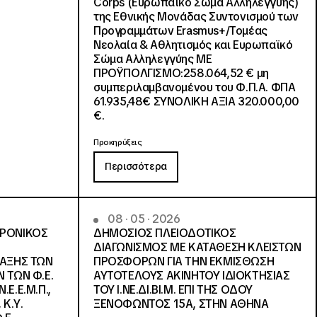
Corps (Ευρωπαϊκό Σώμα Αλληλεγγύης)
της Εθνικής Μονάδας Συντονισμού των
Προγραμμάτων Erasmus+/Τομέας
Νεολαία & Αθλητισμός και Ευρωπαϊκό
Σώμα Αλληλεγγύης ΜΕ
ΠΡΟΫΠΟΛΓΙΣΜΟ:258.064,52 € μη
συμπεριλαμβανομένου του Φ.Π.Α. ΦΠΑ
61.935,48€ ΣΥΝΟΛΙΚΗ ΑΞΙΑ 320.000,00
€.
Προκηρύξεις
Περισσότερα
08 · 05 · 2026
ΤΡΟΝΙΚΟΣ
ΔΗΜΟΣΙΟΣ ΠΛΕΙΟΔΟΤΙΚΟΣ
ΔΙΑΓΩΝΙΣΜΟΣ ΜΕ ΚΑΤΑΘΕΣΗ ΚΛΕΙΣΤΩΝ
ΛΑΞΗΣ ΤΩΝ
ΠΡΟΣΦΟΡΩΝ ΓΙΑ ΤΗΝ ΕΚΜΙΣΘΩΣΗ
 ΤΩΝ Φ.Ε.
ΑΥΤΟΤΕΛΟΥΣ ΑΚΙΝΗΤΟΥ ΙΔΙΟΚΤΗΣΙΑΣ
Ε.Ε.Μ.Π.,
ΤΟΥ Ι.ΝΕ.ΔΙ.ΒΙ.Μ. ΕΠΙ ΤΗΣ ΟΔΟΥ
 Κ.Υ.
ΞΕΝΟΦΩΝΤΟΣ 15Α, ΣΤΗΝ ΑΘΗΝΑ