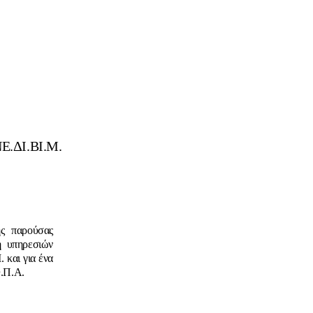
ΝΕ.ΔΙ.ΒΙ.Μ.
ης παρούσας
ή υπηρεσιών
 και για ένα
Φ.Π.Α.