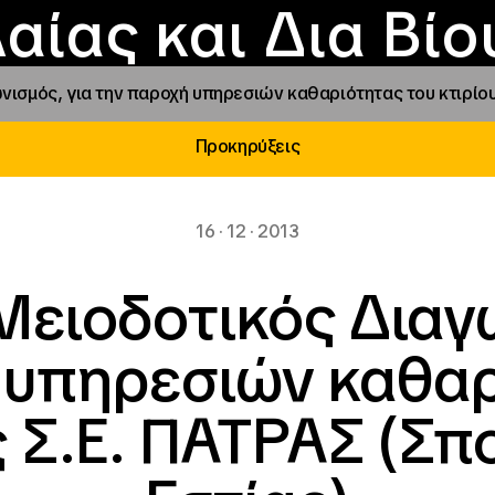
Επικοινωνία
Νέα
αραχώρηση αιγίδ
Φοιτητικές Εστίε
γράμματα και δρά
Το ΙΝΕΔΙΒΙΜ
αίας και Δια Βί
ισμός, για την παροχή υπηρεσιών καθαριότητας του κτιρίου
Προκηρύξεις
16 · 12 · 2013
Μειοδοτικός Διαγω
 υπηρεσιών καθαρ
ς Σ.Ε. ΠΑΤΡΑΣ (Σ