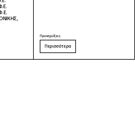
.Ε.
.Ε.
.Ε.
ΟΝΙΚΗΣ,
Προκηρύξεις
Περισσότερα