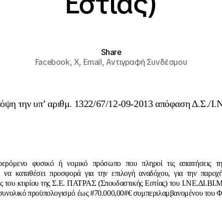
Εστίας)
Share
Facebook,
X,
Email,
Αντιγραφή Συνδέσμου
όψη την υπ’ αριθμ. 1322/67/12-09-2013 απόφαση Δ.Σ./Ι.
φερόμενο φυσικό ή νομικό πρόσωπο που πληροί τις απαιτήσεις τ
 να καταθέσει προσφορά για την επιλογή αναδόχου, για την παροχ
ς του κτιρίου της Σ.Ε. ΠΑΤΡΑΣ (Σπουδαστικής Εστίας) του Ι.ΝΕ.ΔΙ.ΒΙ.Μ.
ε συνολικό προϋπολογισμό έως #70.000,00#€ συμπεριλαμβανομένου του 