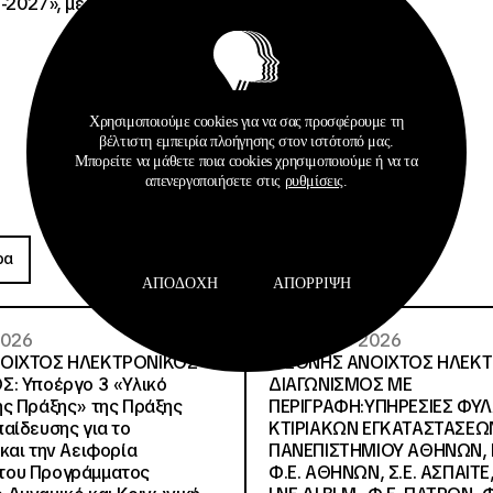
-2027», με κωδικό ΟΠΣ
Χρησιμοποιούμε cookies για να σας προσφέρουμε τη
βέλτιστη εμπειρία πλοήγησης στον ιστότοπό μας.
Μπορείτε να μάθετε ποια cookies χρησιμοποιούμε ή να τα
απενεργοποιήσετε στις
ρυθμίσεις
.
Προκηρύξεις
ρα
Περισσότερα
ΑΠΟΔΟΧΉ
ΑΠΌΡΡΙΨΗ
 2026
26 · 05 · 2026
ΝΟΙΧΤΟΣ ΗΛΕΚΤΡΟΝΙΚΟΣ
ΔΙΕΘΝΗΣ ΑΝΟΙΧΤΟΣ ΗΛΕΚ
Σ: Υποέργο 3 «Υλικό
ΔΙΑΓΩΝΙΣΜΟΣ ΜΕ
ς Πράξης» της Πράξης
ΠΕΡΙΓΡΑΦΗ:ΥΠΗΡΕΣΙΕΣ ΦΥ
αίδευσης για το
ΚΤΙΡΙΑΚΩΝ ΕΓΚΑΤΑΣΤΑΣΕΩΝ
και την Αειφορία
ΠΑΝΕΠΙΣΤΗΜΙΟΥ ΑΘΗΝΩΝ, Ν.
, του Προγράμματος
Φ.Ε. ΑΘΗΝΩΝ, Σ.Ε. ΑΣΠΑΙΤΕ,