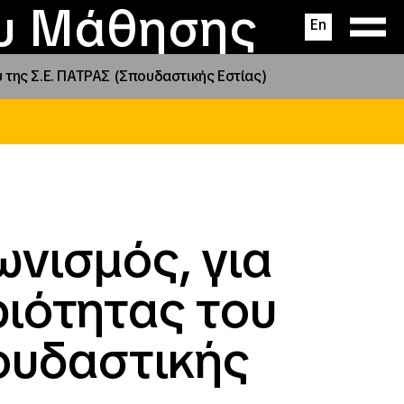
ας
ς
σεις
ου Μάθησης
En
 της Σ.Ε. ΠΑΤΡΑΣ (Σπουδαστικής Εστίας)
νισμός, για
ιότητας του
πουδαστικής