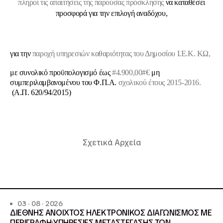
πληροί τις απαιτήσεις της παρούσας πρόσκλησης
να καταθέσει
προσφορά για την επιλογή αναδόχου,
για την
παροχή υπηρεσιών καθαριότητας
του Δημοσίου Ι.Ε.Κ.
KΩ,
με συνολικό προϋπολογισμό έως
#
4.900,00
#€
μη
συμπεριλαμβανομένου του Φ.Π.Α.
σχολικού έτους 2015-2016.
(Α.Π. 620/94/2015)
Σχετικά Αρχεία
03 · 08 · 2026
ΔΙΕΘΝΗΣ ΑΝΟΙΧΤΟΣ ΗΛΕΚΤΡΟΝΙΚΟΣ ΔΙΑΓΩΝΙΣΜΟΣ ΜΕ
ΠΕΡΙΓΡΑΦΗ:ΥΠΗΡΕΣΙΕΣ METAΣΤΕΓΑΣΗΣ ΤΩΝ