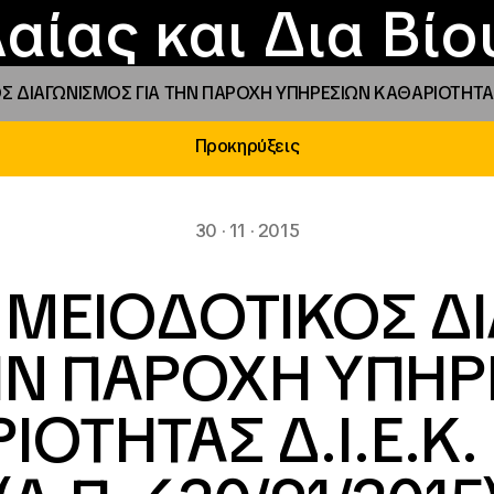
Επικοινωνία
Νέα
αραχώρηση αιγίδ
Φοιτητικές Εστίε
γράμματα και δρά
Το ΙΝΕΔΙΒΙΜ
αίας και Δια Βί
ΔΙΑΓΩΝΙΣΜΟΣ ΓΙΑ ΤΗΝ ΠΑΡΟΧΗ ΥΠΗΡΕΣΙΩΝ ΚΑΘΑΡΙΟΤΗΤΑΣ Δ.Ι
Προκηρύξεις
30 · 11 · 2015
 ΜΕΙΟΔΟΤΙΚΟΣ Δ
ΤΗΝ ΠΑΡΟΧΗ ΥΠΗΡ
ΟΤΗΤΑΣ Δ.Ι.Ε.Κ.