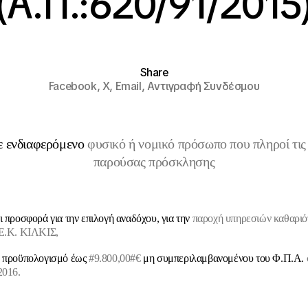
(Α.Π.:620/91/2015
Share
Facebook,
X,
Email,
Αντιγραφή Συνδέσμου
ε ενδιαφερόμενο
φυσικό ή νομικό πρόσωπο που πληροί τις 
παρούσας πρόσκλησης
ι προσφορά για την επιλογή αναδόχου, για την
παροχή υπηρεσιών καθαριό
.Ε.Κ. ΚΙΛΚΙΣ,
ό προϋπολογισμό έως
#
9.800,00
#€
μη συμπεριλαμβανομένου του Φ.Π.Α.
2016.