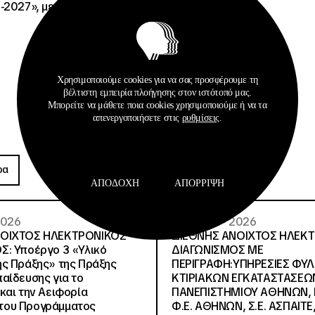
-2027», με κωδικό ΟΠΣ
Χρησιμοποιούμε cookies για να σας προσφέρουμε τη
βέλτιστη εμπειρία πλοήγησης στον ιστότοπό μας.
Μπορείτε να μάθετε ποια cookies χρησιμοποιούμε ή να τα
απενεργοποιήσετε στις
ρυθμίσεις
.
Προκηρύξεις
ρα
Περισσότερα
ΑΠΟΔΟΧΉ
ΑΠΌΡΡΙΨΗ
 2026
26 · 05 · 2026
ΝΟΙΧΤΟΣ ΗΛΕΚΤΡΟΝΙΚΟΣ
ΔΙΕΘΝΗΣ ΑΝΟΙΧΤΟΣ ΗΛΕΚ
Σ: Υποέργο 3 «Υλικό
ΔΙΑΓΩΝΙΣΜΟΣ ΜΕ
ς Πράξης» της Πράξης
ΠΕΡΙΓΡΑΦΗ:ΥΠΗΡΕΣΙΕΣ ΦΥ
αίδευσης για το
ΚΤΙΡΙΑΚΩΝ ΕΓΚΑΤΑΣΤΑΣΕΩΝ
και την Αειφορία
ΠΑΝΕΠΙΣΤΗΜΙΟΥ ΑΘΗΝΩΝ, Ν.
, του Προγράμματος
Φ.Ε. ΑΘΗΝΩΝ, Σ.Ε. ΑΣΠΑΙΤΕ,