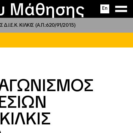
ας
ς
σεις
ου Μάθησης
En
.Ε.Κ. ΚΙΛΚΙΣ (Α.Π.:620/91/2015)
ΙΑΓΩΝΙΣΜΟΣ
ΕΣΙΩΝ
 ΚΙΛΚΙΣ