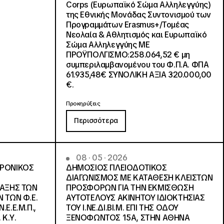
Corps (Ευρωπαϊκό Σώμα Αλληλεγγύης)
της Εθνικής Μονάδας Συντονισμού των
Προγραμμάτων Erasmus+/Τομέας
Νεολαία & Αθλητισμός και Ευρωπαϊκό
Σώμα Αλληλεγγύης ΜΕ
ΠΡΟΫΠΟΛΓΙΣΜΟ:258.064,52 € μη
συμπεριλαμβανομένου του Φ.Π.Α. ΦΠΑ
61.935,48€ ΣΥΝΟΛΙΚΗ ΑΞΙΑ 320.000,00
€.
Προκηρύξεις
Περισσότερα
08 · 05 · 2026
ΤΡΟΝΙΚΟΣ
ΔΗΜΟΣΙΟΣ ΠΛΕΙΟΔΟΤΙΚΟΣ
ΔΙΑΓΩΝΙΣΜΟΣ ΜΕ ΚΑΤΑΘΕΣΗ ΚΛΕΙΣΤΩΝ
ΛΑΞΗΣ ΤΩΝ
ΠΡΟΣΦΟΡΩΝ ΓΙΑ ΤΗΝ ΕΚΜΙΣΘΩΣΗ
 ΤΩΝ Φ.Ε.
ΑΥΤΟΤΕΛΟΥΣ ΑΚΙΝΗΤΟΥ ΙΔΙΟΚΤΗΣΙΑΣ
Ε.Ε.Μ.Π.,
ΤΟΥ Ι.ΝΕ.ΔΙ.ΒΙ.Μ. ΕΠΙ ΤΗΣ ΟΔΟΥ
 Κ.Υ.
ΞΕΝΟΦΩΝΤΟΣ 15Α, ΣΤΗΝ ΑΘΗΝΑ