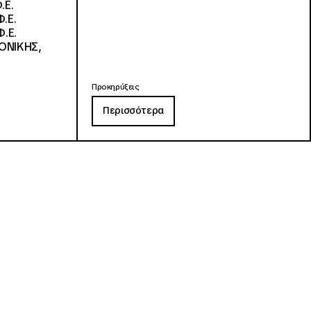
.Ε.
.Ε.
.Ε.
ΟΝΙΚΗΣ,
Προκηρύξεις
Περισσότερα