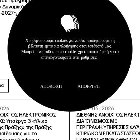
, του Προγράμματος
Δυναμικό και Κοινωνική
-2027», με κωδικό ΟΠΣ
Χρησιμοποιούμε cookies για να σας προσφέρουμε τη
βέλτιστη εμπειρία πλοήγησης στον ιστότοπό μας.
Μπορείτε να μάθετε ποια cookies χρησιμοποιούμε ή να τα
απενεργοποιήσετε στις
ρυθμίσεις
.
Προκηρύξεις
ρα
Περισσότερα
ΑΠΟΔΟΧΉ
ΑΠΌΡΡΙΨΗ
 2026
26 · 05 · 2026
ΝΟΙΧΤΟΣ ΗΛΕΚΤΡΟΝΙΚΟΣ
ΔΙΕΘΝΗΣ ΑΝΟΙΧΤΟΣ ΗΛΕΚ
Σ: Υποέργο 3 «Υλικό
ΔΙΑΓΩΝΙΣΜΟΣ ΜΕ
ς Πράξης» της Πράξης
ΠΕΡΙΓΡΑΦΗ:ΥΠΗΡΕΣΙΕΣ ΦΥ
αίδευσης για το
ΚΤΙΡΙΑΚΩΝ ΕΓΚΑΤΑΣΤΑΣΕΩΝ
και την Αειφορία
ΠΑΝΕΠΙΣΤΗΜΙΟΥ ΑΘΗΝΩΝ, Ν.