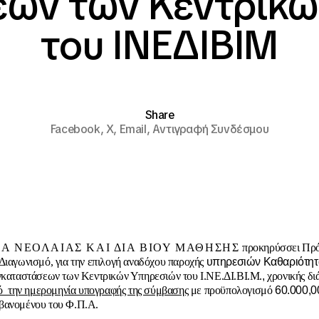
εων των Κεντρικώ
του ΙΝΕΔΙΒΙΜ
Share
Facebook,
X,
Email,
Αντιγραφή Συνδέσμου
Α ΝΕΟΛΑΙΑΣ ΚΑΙ ΔΙΑ ΒΙΟΥ ΜΑΘΗΣΗΣ
προκηρύσσει Πρό
Διαγωνισμό, για την επιλογή αναδόχου παροχής
υπηρεσιών Καθαριότητ
γκαταστάσεων των Κεντρικών Υπηρεσιών του Ι.ΝΕ.ΔΙ.ΒΙ.Μ.
,
χρονικής δι
ό την ημερομηνία υπογραφής της σύμβασης
με προϋπολογισμό
60.000,0
βανομένου του Φ.Π.Α.