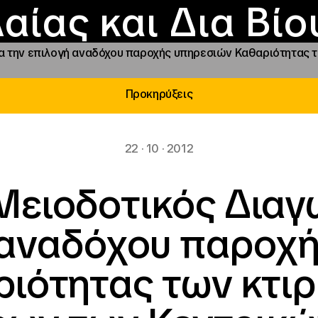
Επικοινωνία
Νέα
αραχώρηση αιγίδ
Φοιτητικές Εστίε
γράμματα και δρά
Το ΙΝΕΔΙΒΙΜ
αίας και Δια Βί
ια την επιλογή αναδόχου παροχής υπηρεσιών Καθαριότητας
Προκηρύξεις
22 · 10 · 2012
Μειοδοτικός Διαγω
 αναδόχου παροχ
ιότητας των κτι