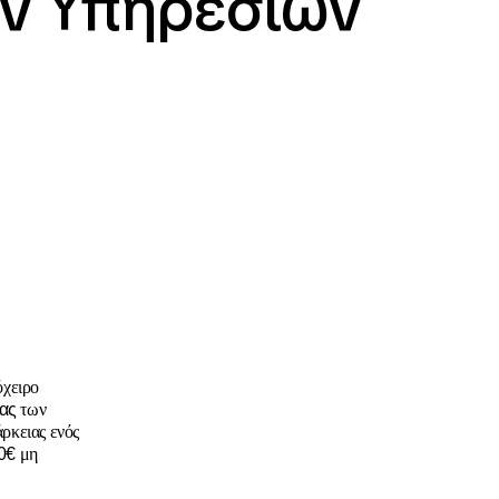
ν Υπηρεσιών
χειρο
ας
των
άρκειας ενός
0€
μη