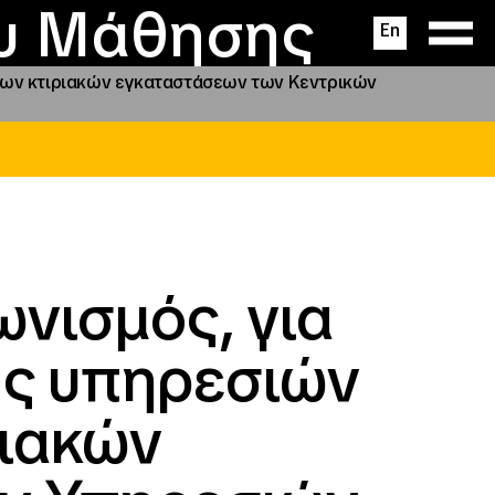
ας
ς
σεις
ου Μάθησης
En
 των κτιριακών εγκαταστάσεων των Κεντρικών
νισμός, για
ής υπηρεσιών
ριακών