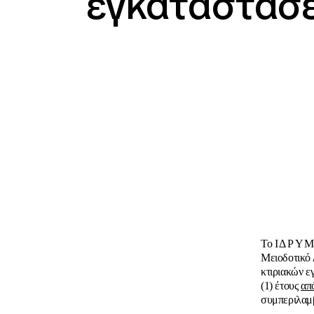
εγκαταστάσ
Το
ΙΔΡΥΜ
Μειοδοτικό 
κτιριακών ε
(1) έτους
απ
συμπεριλαμ