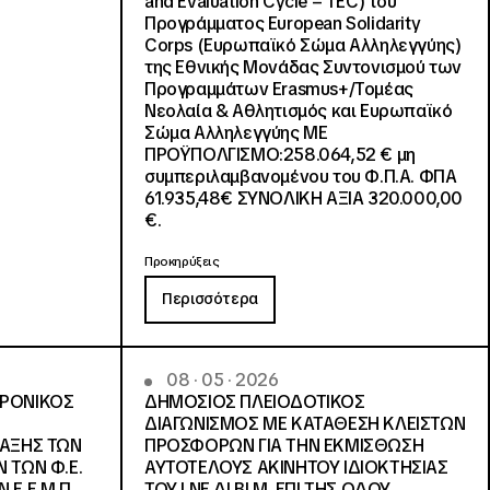
and Evaluation Cycle – TEC) του
Προγράμματος European Solidarity
Corps (Ευρωπαϊκό Σώμα Αλληλεγγύης)
της Εθνικής Μονάδας Συντονισμού των
Προγραμμάτων Erasmus+/Τομέας
Νεολαία & Αθλητισμός και Ευρωπαϊκό
Σώμα Αλληλεγγύης ΜΕ
ΠΡΟΫΠΟΛΓΙΣΜΟ:258.064,52 € μη
συμπεριλαμβανομένου του Φ.Π.Α. ΦΠΑ
61.935,48€ ΣΥΝΟΛΙΚΗ ΑΞΙΑ 320.000,00
€.
Προκηρύξεις
Περισσότερα
08 · 05 · 2026
ΤΡΟΝΙΚΟΣ
ΔΗΜΟΣΙΟΣ ΠΛΕΙΟΔΟΤΙΚΟΣ
ΔΙΑΓΩΝΙΣΜΟΣ ΜΕ ΚΑΤΑΘΕΣΗ ΚΛΕΙΣΤΩΝ
ΛΑΞΗΣ ΤΩΝ
ΠΡΟΣΦΟΡΩΝ ΓΙΑ ΤΗΝ ΕΚΜΙΣΘΩΣΗ
 ΤΩΝ Φ.Ε.
ΑΥΤΟΤΕΛΟΥΣ ΑΚΙΝΗΤΟΥ ΙΔΙΟΚΤΗΣΙΑΣ
Ε.Ε.Μ.Π.,
ΤΟΥ Ι.ΝΕ.ΔΙ.ΒΙ.Μ. ΕΠΙ ΤΗΣ ΟΔΟΥ