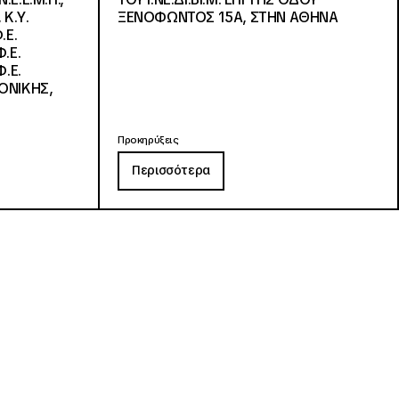
 Κ.Υ.
ΞΕΝΟΦΩΝΤΟΣ 15Α, ΣΤΗΝ ΑΘΗΝΑ
.Ε.
.Ε.
.Ε.
ΟΝΙΚΗΣ,
Προκηρύξεις
Περισσότερα