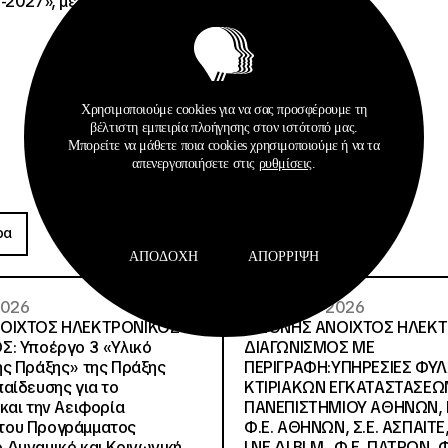
-2027», με κωδικό ΟΠΣ
Χρησιμοποιούμε cookies για να σας προσφέρουμε τη
βέλτιστη εμπειρία πλοήγησης στον ιστότοπό μας.
Μπορείτε να μάθετε ποια cookies χρησιμοποιούμε ή να τα
απενεργοποιήσετε στις
ρυθμίσεις
.
Προκηρύξεις
ρα
Περισσότερα
ΑΠΟΔΟΧΉ
ΑΠΌΡΡΙΨΗ
 2026
26 · 05 · 2026
ΝΟΙΧΤΟΣ ΗΛΕΚΤΡΟΝΙΚΟΣ
ΔΙΕΘΝΗΣ ΑΝΟΙΧΤΟΣ ΗΛΕΚ
Σ: Υποέργο 3 «Υλικό
ΔΙΑΓΩΝΙΣΜΟΣ ΜΕ
ς Πράξης» της Πράξης
ΠΕΡΙΓΡΑΦΗ:ΥΠΗΡΕΣΙΕΣ ΦΥ
αίδευσης για το
ΚΤΙΡΙΑΚΩΝ ΕΓΚΑΤΑΣΤΑΣΕΩΝ
και την Αειφορία
ΠΑΝΕΠΙΣΤΗΜΙΟΥ ΑΘΗΝΩΝ, Ν.
, του Προγράμματος
Φ.Ε. ΑΘΗΝΩΝ, Σ.Ε. ΑΣΠΑΙΤΕ,
Δυναμικό και Κοινωνική
Ι.ΝΕ.ΔΙ.ΒΙ.Μ., Φ.Ε. ΠΑΤΡΩΝ, Φ