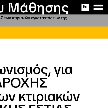
ας
ς
σεις
ου Μάθησης
En
Σ των κτιριακών εγκαταστάσεων της
νισμός, για
ΠΑΡΟΧΗΣ
ν κτιριακών