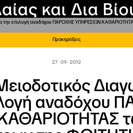
Επικοινωνία
Νέα
αραχώρηση αιγίδ
Φοιτητικές Εστίε
γράμματα και δρά
Το ΙΝΕΔΙΒΙΜ
αίας και Δια Βί
για την επιλογή αναδόχου ΠΑΡΟΧΗΣ ΥΠΗΡΕΣΙΩΝ ΚΑΘΑΡΙΟΤΗΤΑ
Προκηρύξεις
27 · 09 · 2012
Μειοδοτικός Διαγω
ιλογή αναδόχου 
ΚΑΘΑΡΙΟΤΗΤΑΣ τω