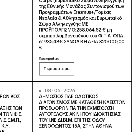
Corps (Ευρωπαϊκό Σώμα Αλληλεγγύης)
της Εθνικής Μονάδας Συντονισμού των
Προγραμμάτων Erasmus+/Τομέας
Νεολαία & Αθλητισμός και Ευρωπαϊκό
Σώμα Αλληλεγγύης ΜΕ
ΠΡΟΫΠΟΛΓΙΣΜΟ:258.064,52 € μη
συμπεριλαμβανομένου του Φ.Π.Α. ΦΠΑ
61.935,48€ ΣΥΝΟΛΙΚΗ ΑΞΙΑ 320.000,00
€.
Προκηρύξεις
Περισσότερα
08 · 05 · 2026
ΤΡΟΝΙΚΟΣ
ΔΗΜΟΣΙΟΣ ΠΛΕΙΟΔΟΤΙΚΟΣ
ΔΙΑΓΩΝΙΣΜΟΣ ΜΕ ΚΑΤΑΘΕΣΗ ΚΛΕΙΣΤΩΝ
ΛΑΞΗΣ ΤΩΝ
ΠΡΟΣΦΟΡΩΝ ΓΙΑ ΤΗΝ ΕΚΜΙΣΘΩΣΗ
 ΤΩΝ Φ.Ε.
ΑΥΤΟΤΕΛΟΥΣ ΑΚΙΝΗΤΟΥ ΙΔΙΟΚΤΗΣΙΑΣ
Ε.Ε.Μ.Π.,
ΤΟΥ Ι.ΝΕ.ΔΙ.ΒΙ.Μ. ΕΠΙ ΤΗΣ ΟΔΟΥ
 Κ.Υ.
ΞΕΝΟΦΩΝΤΟΣ 15Α, ΣΤΗΝ ΑΘΗΝΑ
.Ε.