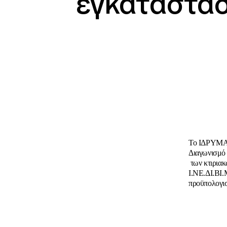
εγκαταστά
Το ΙΔΡΥΜΑ
Διαγωνισμ
των κτιρια
Ι.ΝΕ.ΔΙ.ΒΙ.
προϋπολογισ