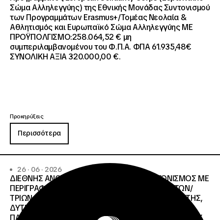
Σώμα Αλληλεγγύης) της Εθνικής Μονάδας Συντονισμού
των Προγραμμάτων Erasmus+/Τομέας Νεολαία &
Αθλητισμός και Ευρωπαϊκό Σώμα Αλληλεγγύης ΜΕ
ΠΡΟΫΠΟΛΓΙΣΜΟ:258.064,52 € μη
συμπεριλαμβανομένου του Φ.Π.Α. ΦΠΑ 61.935,48€
ΣΥΝΟΛΙΚΗ ΑΞΙΑ 320.000,00 €.
Προκηρύξεις
Περισσότερα
26 · 06 · 2026
ΔΙΕΘΝΗΣ ΑΝΟΙΧΤΟΣ ΗΛΕΚΤΡΟΝΙΚΟΣ ΔΙΑΓΩΝΙΣΜΟΣ ΜΕ
ΠΕΡΙΓΡΑΦΗ:ΥΠΗΡΕΣΙΕΣ ΣΤΕΓΑΣΗΣ ΤΩΝ ΦΟΙΤΗΤΩΝ/
ΤΡΙΩΝ ΤΩΝ ΠΑΝΕΠΙΣΤΗΜΙΑΚΩΝ ΙΔΡΥΜΑΤΩΝ KΡΗΤΗΣ,
ΔΥΤΙΚΗΣ ΜΑΚΕΔΟΝΙΑΣ, ΔΗΜΟΚΡΙΤΕΙΟΥ
ΠΑΝΕΠΙΣΤΗΜΙΟΥ ΘΡΑΚΗΣ, ΕΛΛΗΝΙΚΟΥ ΜΕΣΟΓΕΙΑΚΟΥ