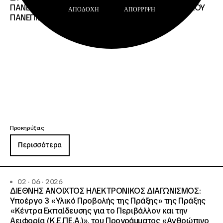
ΠΑΝΕΠΙΣΤΗΜΙΟΥ ΘΡΑΚΗΣ, ΕΛΛΗΝΙΚΟΥ ΜΕΣΟΓΕΙΑΚΟΥ
ΑΠΟΔΟΧΉ
ΑΠΌΡΡΙΨΗ
ΠΑΝΕΠΙΣΤΗΜΙΟΥ, ΠΑΤΡΩΝ
Προκηρύξεις
Περισσότερα
02 · 06 · 2026
ΔΙΕΘΝΗΣ ΑΝΟΙΧΤΟΣ ΗΛΕΚΤΡΟΝΙΚΟΣ ΔΙΑΓΩΝΙΣΜΟΣ:
Υποέργο 3 «Υλικό Προβολής της Πράξης» της Πράξης
«Κέντρα Εκπαίδευσης για το Περιβάλλον και την
Αειφορία (Κ.Ε.ΠΕ.Α.)», του Προγράμματος «Ανθρώπινο