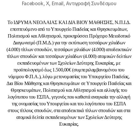
Facebook,
X,
Email,
Αντιγραφή Συνδέσμου
Το ΙΔΡΥΜΑ ΝΕΟΛΑΙΑΣ ΚΑΙ ΔΙΑ ΒΙΟΥ ΜΑΘΗΣΗΣ, Ν.Π.Ι.Δ.
εποπτευόμενο από το Υπουργείο Παιδείας και Θρησκευμάτων,
Πολιτισμού και Αθλητισμού, προκηρύσσει Πρόχειρο Μειοδοτικό
Διαγωνισμό (Π.Μ.Δ.) για την εκτύπωση τεσσάρων χιλιάδων
(4.000) τίτλων σπουδών, τεσσάρων χιλιάδων (4.000) αποδεικτικών
τίτλων σπουδών και τεσσάρων χιλιάδων (4.000) ατομικών δελτίων
εκπαιδευομένων των Σχολείων Δεύτερης Ευκαιρίας, με
προϋπολογισμό έως 1.500,00€ (συμπεριλαμβανομένου του
νόμιμου Φ.Π.Α.), λόγω μετονομασίας του Υπουργείου Παιδείας,
Δια Βίου Μάθησης και Θρησκευμάτων σε Υπουργείο Παιδείας και
Θρησκευμάτων, Πολιτισμού και Αθλητισμού και αλλαγής του
λογότυπου του ΕΣΠΑ, γεγονός που καθιστά αναγκαία την αλλαγή
της ονομασίας του Υπουργείου και του λογότυπου του ΕΣΠΑ
στους τίτλους σπουδών, στα αποδεικτικά τίτλων σπουδών και στα
ατομικά δελτία εκπαιδευομένων των Σχολείων Δεύτερης
Ευκαιρίας.