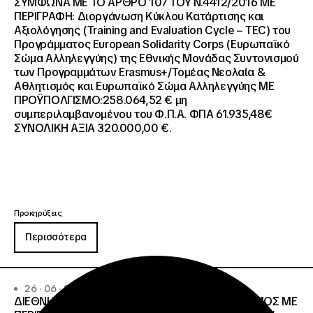
ΣΥΜΦΩΝΑ ΜΕ ΤΟ ΑΡΘΡΟ 107 ΤΟΥ Ν.4412/2016 ΜΕ
ΠΕΡΙΓΡΑΦΗ: Διοργάνωση Κύκλου Κατάρτισης και
Αξιολόγησης (Training and Evaluation Cycle – TEC) του
Προγράμματος European Solidarity Corps (Ευρωπαϊκό
Σώμα Αλληλεγγύης) της Εθνικής Μονάδας Συντονισμού
των Προγραμμάτων Erasmus+/Τομέας Νεολαία &
Αθλητισμός και Ευρωπαϊκό Σώμα Αλληλεγγύης ΜΕ
ΠΡΟΫΠΟΛΓΙΣΜΟ:258.064,52 € μη
συμπεριλαμβανομένου του Φ.Π.Α. ΦΠΑ 61.935,48€
ΣΥΝΟΛΙΚΗ ΑΞΙΑ 320.000,00 €.
Προκηρύξεις
Περισσότερα
26 · 06 · 2026
ΔΙΕΘΝΗΣ ΑΝΟΙΧΤΟΣ ΗΛΕΚΤΡΟΝΙΚΟΣ ΔΙΑΓΩΝΙΣΜΟΣ ΜΕ