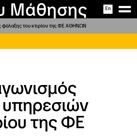
ας
ς
σεις
ου Μάθησης
En
ς φύλαξης του κτιρίου της ΦΕ ΑΘΗΝΩΝ
αγωνισμός
 υπηρεσιών
ρίου της ΦΕ