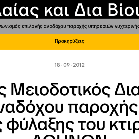
Επικοινωνία
Νέα
αραχώρηση αιγίδ
Φοιτητικές Εστίε
γράμματα και δρά
Το ΙΝΕΔΙΒΙΜ
αίας και Δια Βί
γωνισμός επιλογής αναδόχου παροχής υπηρεσιών νυχτερινή
Προκηρύξεις
18 · 09 · 2012
ς Μειοδοτικός Δι
αναδόχου παροχής
 φύλαξης του κτι