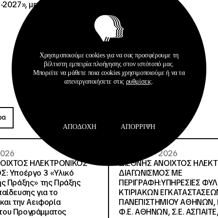
-2027», με κωδικό ΟΠΣ
Χρησιμοποιούμε cookies για να σας προσφέρουμε τη
βέλτιστη εμπειρία πλοήγησης στον ιστότοπό μας.
Μπορείτε να μάθετε ποια cookies χρησιμοποιούμε ή να τα
απενεργοποιήσετε στις
ρυθμίσεις
.
Προκηρύξεις
ρα
Περισσότερα
ΑΠΟΔΟΧΉ
ΑΠΌΡΡΙΨΗ
 2026
26 · 05 · 2026
ΝΟΙΧΤΟΣ ΗΛΕΚΤΡΟΝΙΚΟΣ
ΔΙΕΘΝΗΣ ΑΝΟΙΧΤΟΣ ΗΛΕΚ
Σ: Υποέργο 3 «Υλικό
ΔΙΑΓΩΝΙΣΜΟΣ ΜΕ
ς Πράξης» της Πράξης
ΠΕΡΙΓΡΑΦΗ:ΥΠΗΡΕΣΙΕΣ ΦΥ
αίδευσης για το
ΚΤΙΡΙΑΚΩΝ ΕΓΚΑΤΑΣΤΑΣΕΩΝ
και την Αειφορία
ΠΑΝΕΠΙΣΤΗΜΙΟΥ ΑΘΗΝΩΝ, Ν.
, του Προγράμματος
Φ.Ε. ΑΘΗΝΩΝ, Σ.Ε. ΑΣΠΑΙΤΕ,