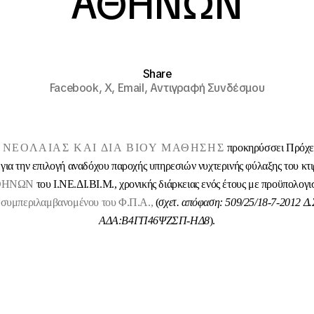
ΑΘΗΝΩΝ
Share
Facebook,
X,
Email,
Αντιγραφή Συνδέσμου
 ΝΕΟΛΑΙΑΣ ΚΑΙ ΔΙΑ ΒΙΟΥ ΜΑΘΗΣΗΣ
προκηρύσσει Πρόχε
για την επιλογή αναδόχου παροχής υπηρεσιών νυχτερινής φύλαξης του κτι
ΘΗΝΩΝ
του Ι.ΝΕ.ΔΙ.ΒΙ.Μ., χρονικής διάρκειας ενός έτους με προϋπολογ
συμπεριλαμβανομένου του Φ.Π.Α.,
(
σχετ. απόφαση: 509/25/18-7-2012 Δ.Σ
ΑΔΑ:Β4ΓΠ46ΨΖΣΠ-ΗΔ8
).