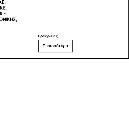
.Ε.
.Ε.
.Ε.
ΟΝΙΚΗΣ,
Προκηρύξεις
Περισσότερα