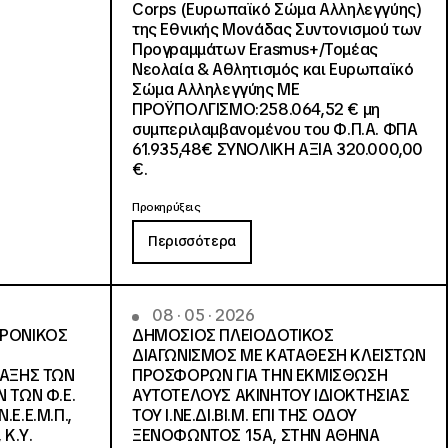
Corps (Ευρωπαϊκό Σώμα Αλληλεγγύης)
της Εθνικής Μονάδας Συντονισμού των
Προγραμμάτων Erasmus+/Τομέας
Νεολαία & Αθλητισμός και Ευρωπαϊκό
Σώμα Αλληλεγγύης ΜΕ
ΠΡΟΫΠΟΛΓΙΣΜΟ:258.064,52 € μη
συμπεριλαμβανομένου του Φ.Π.Α. ΦΠΑ
61.935,48€ ΣΥΝΟΛΙΚΗ ΑΞΙΑ 320.000,00
€.
Προκηρύξεις
Περισσότερα
08 · 05 · 2026
ΤΡΟΝΙΚΟΣ
ΔΗΜΟΣΙΟΣ ΠΛΕΙΟΔΟΤΙΚΟΣ
ΔΙΑΓΩΝΙΣΜΟΣ ΜΕ ΚΑΤΑΘΕΣΗ ΚΛΕΙΣΤΩΝ
ΛΑΞΗΣ ΤΩΝ
ΠΡΟΣΦΟΡΩΝ ΓΙΑ ΤΗΝ ΕΚΜΙΣΘΩΣΗ
 ΤΩΝ Φ.Ε.
ΑΥΤΟΤΕΛΟΥΣ ΑΚΙΝΗΤΟΥ ΙΔΙΟΚΤΗΣΙΑΣ
Ε.Ε.Μ.Π.,
ΤΟΥ Ι.ΝΕ.ΔΙ.ΒΙ.Μ. ΕΠΙ ΤΗΣ ΟΔΟΥ
 Κ.Υ.
ΞΕΝΟΦΩΝΤΟΣ 15Α, ΣΤΗΝ ΑΘΗΝΑ