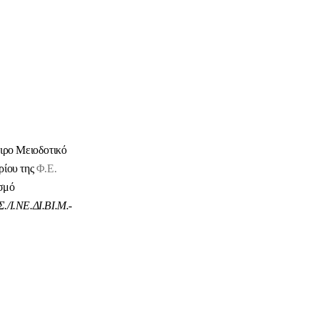
ιρο Μειοδοτικό
ρίου της
Φ.Ε.
ισμό
./Ι.ΝΕ.ΔΙ.ΒΙ.Μ.-