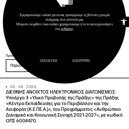
Χρησιμοποιούμε cookies για να σας προσφέρουμε τη βέλτιστη εμπειρία
Ανοίξτε τη γ
πλοήγησης στον ιστότοπό μας.
Μπορείτε να μάθετε ποια cookies χρησιμοποιούμε ή να τα απενεργοποιήσετε
στις
ρυθμίσεις
.
Προκηρύξεις
ΑΠΟΔΟΧΉ
ΑΠΌΡΡΙΨΗ
Περισσότερα
02 · 06 · 2026
ΔΙΕΘΝΗΣ ΑΝΟΙΧΤΟΣ ΗΛΕΚΤΡΟΝΙΚΟΣ ΔΙΑΓΩΝΙΣΜΟΣ:
Υποέργο 3 «Υλικό Προβολής της Πράξης» της Πράξης
«Κέντρα Εκπαίδευσης για το Περιβάλλον και την
Αειφορία (Κ.Ε.ΠΕ.Α.)», του Προγράμματος «Ανθρώπινο
Δυναμικό και Κοινωνική Συνοχή 2021-2027», με κωδικό
ΟΠΣ 6004470.