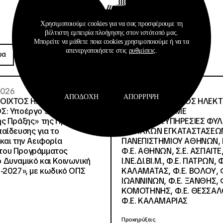
Χρησιμοποιούμε cookies για να σας προσφέρουμε τη
βέλτιστη εμπειρία πλοήγησης στον ιστότοπό μας.
Προκηρύξεις
Μπορείτε να μάθετε ποια cookies χρησιμοποιούμε ή να τα
απενεργοποιήσετε στις
ρυθμίσεις
.
ρα
Περισσότερα
 2026
26 · 05 · 2026
ΑΠΟΔΟΧΉ
ΑΠΌΡΡΙΨΗ
ΝΟΙΧΤΟΣ ΗΛΕΚΤΡΟΝΙΚΟΣ
ΔΙΕΘΝΗΣ ΑΝΟΙΧΤΟΣ ΗΛΕΚ
Σ: Υποέργο 3 «Υλικό
ΔΙΑΓΩΝΙΣΜΟΣ ΜΕ
ς Πράξης» της Πράξης
ΠΕΡΙΓΡΑΦΗ:ΥΠΗΡΕΣΙΕΣ ΦΥ
αίδευσης για το
ΚΤΙΡΙΑΚΩΝ ΕΓΚΑΤΑΣΤΑΣΕΩΝ
και την Αειφορία
ΠΑΝΕΠΙΣΤΗΜΙΟΥ ΑΘΗΝΩΝ, Ν.
, του Προγράμματος
Φ.Ε. ΑΘΗΝΩΝ, Σ.Ε. ΑΣΠΑΙΤΕ,
Δυναμικό και Κοινωνική
Ι.ΝΕ.ΔΙ.ΒΙ.Μ., Φ.Ε. ΠΑΤΡΩΝ, Φ
-2027», με κωδικό ΟΠΣ
ΚΑΛΑΜΑΤΑΣ, Φ.Ε. ΒΟΛΟΥ, Φ
ΙΩΑΝΝΙΝΩΝ, Φ.Ε. ΞΑΝΘΗΣ, Φ
ΚΟΜΟΤΗΝΗΣ, Φ.Ε. ΘΕΣΣΑΛ
Φ.Ε. ΚΑΛΑΜΑΡΙΑΣ
Προκηρύξεις