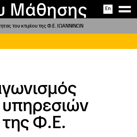
ας
ς
σεις
ου Μάθησης
En
τας του κτιρίου της Φ.Ε. ΙΩΑΝΝΙΝΩΝ
αγωνισμός
 υπηρεσιών
 της Φ.Ε.