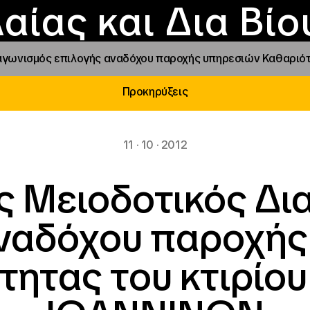
Επικοινωνία
Νέα
αραχώρηση αιγίδ
Φοιτητικές Εστίε
γράμματα και δρά
Το ΙΝΕΔΙΒΙΜ
αίας και Δια Βί
αγωνισμός επιλογής αναδόχου παροχής υπηρεσιών Καθαριότη
Προκηρύξεις
11 · 10 · 2012
ς Μειοδοτικός Δι
αναδόχου παροχής
ητας του κτιρίου