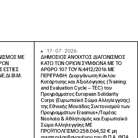
17 · 07 · 2026
ΝΙΣΜΟΣ ΜΕ
ΔΗΜΟΣΙΟΣ ΑΝΟΙΧΤΟΣ ΔΙΑΓΩΝΙΣΜΟΣ
ΓΡΩΝ
ΚΑΤΩ ΤΩΝ ΟΡΙΩΝ ΣΥΜΦΩΝΑ ΜΕ ΤΟ
Σ ΕΣΤΙΕΣ
ΑΡΘΡΟ 107 ΤΟΥ Ν.4412/2016 ΜΕ
Ε.ΔΙ.ΒΙ.Μ.
ΠΕΡΙΓΡΑΦΗ: Διοργάνωση Κύκλου
Κατάρτισης και Αξιολόγησης (Training
and Evaluation Cycle – TEC) του
Προγράμματος European Solidarity
Corps (Ευρωπαϊκό Σώμα Αλληλεγγύης)
της Εθνικής Μονάδας Συντονισμού των
Προγραμμάτων Erasmus+/Τομέας
Νεολαία & Αθλητισμός και Ευρωπαϊκό
Σώμα Αλληλεγγύης ΜΕ
ΠΡΟΫΠΟΛΓΙΣΜΟ:258.064,52 € μη
συμπεριλαμβανομένου του Φ.Π.Α. ΦΠΑ