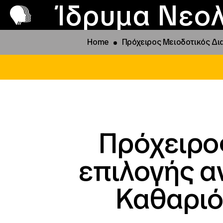
Π
Προ
Ίδρυμα Νεολ
Home
Πρόχειρος Μειοδοτικός Δι
Πρόχειρο
επιλογής 
Καθαριότ