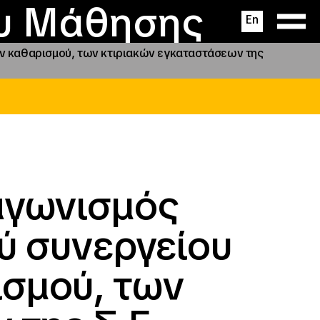
ας
ς
σεις
ου Μάθησης
En
ν καθαρισμού, των κτιριακών εγκαταστάσεων της
αγωνισμός
ύ συνεργείου
σμού, των