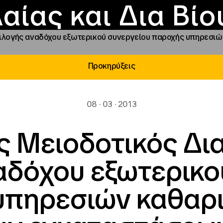
Επικοινωνία
Νέα
αραχώρηση αιγίδ
Φοιτητικές Εστίε
γράμματα και δρά
Το ΙΝΕΔΙΒΙΜ
αίας και Δια Βί
ιλογής αναδόχου εξωτερικού συνεργείου παροχής υπηρεσιώ
Προκηρύξεις
08 · 03 · 2013
ς Μειοδοτικός Δι
αδόχου εξωτερικο
υπηρεσιών καθαρι