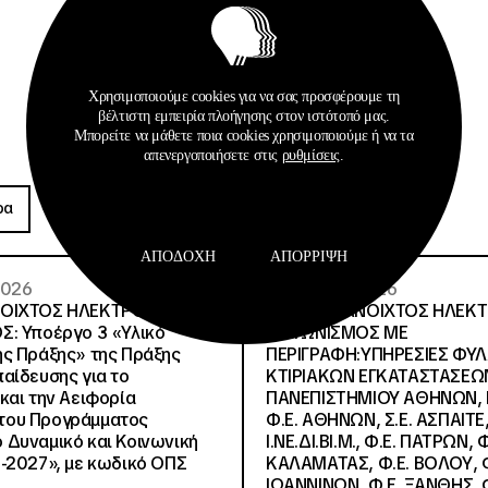
Χρησιμοποιούμε cookies για να σας προσφέρουμε τη
βέλτιστη εμπειρία πλοήγησης στον ιστότοπό μας.
Μπορείτε να μάθετε ποια cookies χρησιμοποιούμε ή να τα
απενεργοποιήσετε στις
ρυθμίσεις
.
Προκηρύξεις
ρα
Περισσότερα
ΑΠΟΔΟΧΉ
ΑΠΌΡΡΙΨΗ
 2026
26 · 05 · 2026
ΝΟΙΧΤΟΣ ΗΛΕΚΤΡΟΝΙΚΟΣ
ΔΙΕΘΝΗΣ ΑΝΟΙΧΤΟΣ ΗΛΕΚ
Σ: Υποέργο 3 «Υλικό
ΔΙΑΓΩΝΙΣΜΟΣ ΜΕ
ς Πράξης» της Πράξης
ΠΕΡΙΓΡΑΦΗ:ΥΠΗΡΕΣΙΕΣ ΦΥ
αίδευσης για το
ΚΤΙΡΙΑΚΩΝ ΕΓΚΑΤΑΣΤΑΣΕΩΝ
και την Αειφορία
ΠΑΝΕΠΙΣΤΗΜΙΟΥ ΑΘΗΝΩΝ, Ν.
, του Προγράμματος
Φ.Ε. ΑΘΗΝΩΝ, Σ.Ε. ΑΣΠΑΙΤΕ,
Δυναμικό και Κοινωνική
Ι.ΝΕ.ΔΙ.ΒΙ.Μ., Φ.Ε. ΠΑΤΡΩΝ, Φ
-2027», με κωδικό ΟΠΣ
ΚΑΛΑΜΑΤΑΣ, Φ.Ε. ΒΟΛΟΥ, Φ
ΙΩΑΝΝΙΝΩΝ, Φ.Ε. ΞΑΝΘΗΣ, Φ