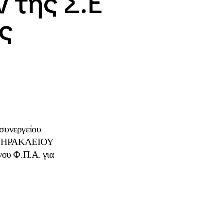
 της Σ.Ε
ς
συνεργείου
Σ.Ε ΗΡΑΚΛΕΙΟΥ
ου Φ.Π.Α. για