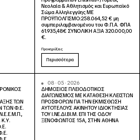
Νεολαία & Αθλητισμός και Ευρωπαϊκό
Σώμα Αλληλεγγύης ΜΕ
ΠΡΟΫΠΟΛΓΙΣΜΟ:258.064,52 € μη
συμπεριλαμβανομένου του Φ.Π.Α. ΦΠΑ
61.935,48€ ΣΥΝΟΛΙΚΗ ΑΞΙΑ 320.000,00
€.
Προκηρύξεις
Περισσότερα
08 · 05 · 2026
ΤΡΟΝΙΚΟΣ
ΔΗΜΟΣΙΟΣ ΠΛΕΙΟΔΟΤΙΚΟΣ
ΔΙΑΓΩΝΙΣΜΟΣ ΜΕ ΚΑΤΑΘΕΣΗ ΚΛΕΙΣΤΩΝ
ΛΑΞΗΣ ΤΩΝ
ΠΡΟΣΦΟΡΩΝ ΓΙΑ ΤΗΝ ΕΚΜΙΣΘΩΣΗ
 ΤΩΝ Φ.Ε.
ΑΥΤΟΤΕΛΟΥΣ ΑΚΙΝΗΤΟΥ ΙΔΙΟΚΤΗΣΙΑΣ
Ε.Ε.Μ.Π.,
ΤΟΥ Ι.ΝΕ.ΔΙ.ΒΙ.Μ. ΕΠΙ ΤΗΣ ΟΔΟΥ
 Κ.Υ.
ΞΕΝΟΦΩΝΤΟΣ 15Α, ΣΤΗΝ ΑΘΗΝΑ
.Ε.
.Ε.
.Ε.