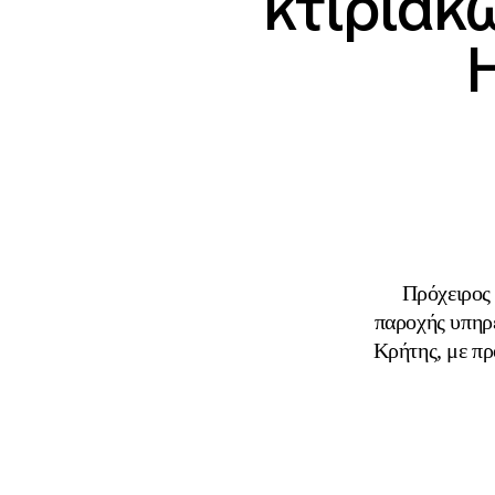
κτιριακ
Πρόχειρος
παροχής υπηρ
Κρήτης, με π