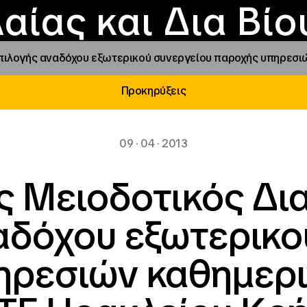
Επικοινωνία
Νέα
αραχώρηση αιγίδ
Φοιτητικές Εστίε
γράμματα και δρά
Το ΙΝΕΔΙΒΙΜ
αίας και Δια Βί
πιλογής αναδόχου εξωτερικού συνεργείου παροχής υπηρεσι
Προκηρύξεις
09 · 04 · 2013
ς Μειοδοτικός Δι
αδόχου εξωτερικο
ηρεσιών καθημερι