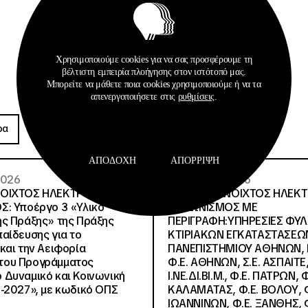
Χρησιμοποιούμε cookies για να σας προσφέρουμε τη
βέλτιστη εμπειρία πλοήγησης στον ιστότοπό μας.
Μπορείτε να μάθετε ποια cookies χρησιμοποιούμε ή να τα
απενεργοποιήσετε στις
ρυθμίσεις
.
Προκηρύξεις
ρα
Περισσότερα
ΑΠΟΔΟΧΉ
ΑΠΌΡΡΙΨΗ
 2026
26 · 05 · 2026
ΝΟΙΧΤΟΣ ΗΛΕΚΤΡΟΝΙΚΟΣ
ΔΙΕΘΝΗΣ ΑΝΟΙΧΤΟΣ ΗΛΕΚ
Σ: Υποέργο 3 «Υλικό
ΔΙΑΓΩΝΙΣΜΟΣ ΜΕ
ς Πράξης» της Πράξης
ΠΕΡΙΓΡΑΦΗ:ΥΠΗΡΕΣΙΕΣ ΦΥ
αίδευσης για το
ΚΤΙΡΙΑΚΩΝ ΕΓΚΑΤΑΣΤΑΣΕΩΝ
και την Αειφορία
ΠΑΝΕΠΙΣΤΗΜΙΟΥ ΑΘΗΝΩΝ, Ν.
, του Προγράμματος
Φ.Ε. ΑΘΗΝΩΝ, Σ.Ε. ΑΣΠΑΙΤΕ,
Δυναμικό και Κοινωνική
Ι.ΝΕ.ΔΙ.ΒΙ.Μ., Φ.Ε. ΠΑΤΡΩΝ, Φ
-2027», με κωδικό ΟΠΣ
ΚΑΛΑΜΑΤΑΣ, Φ.Ε. ΒΟΛΟΥ, Φ
ΙΩΑΝΝΙΝΩΝ, Φ.Ε. ΞΑΝΘΗΣ, Φ