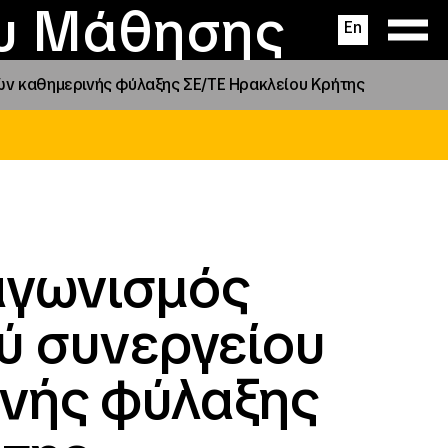
ας
ς
σεις
ου Μάθησης
En
ών καθημερινής φύλαξης ΣΕ/ΤΕ Ηρακλείου Κρήτης
αγωνισμός
ύ συνεργείου
νής φύλαξης