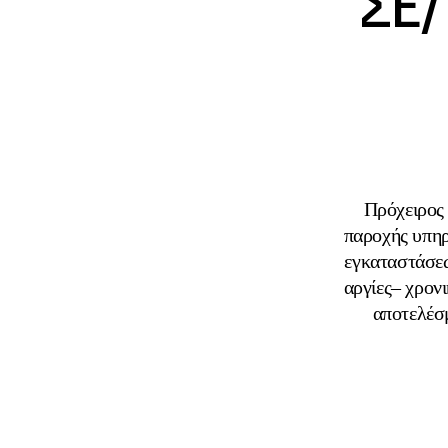
ΣΕ/
Πρόχειρος
παροχής υπηρ
εγκαταστάσεω
αργίες– χρον
αποτελέσ