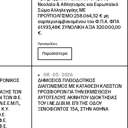
Νεολαία & Αθλητισμός και Ευρωπαϊκό
Σώμα Αλληλεγγύης ΜΕ
ΠΡΟΫΠΟΛΓΙΣΜΟ:258.064,52 € μη
συμπεριλαμβανομένου του Φ.Π.Α. ΦΠΑ
61.935,48€ ΣΥΝΟΛΙΚΗ ΑΞΙΑ 320.000,00
€.
Προκηρύξεις
Περισσότερα
08 · 05 · 2026
ΤΡΟΝΙΚΟΣ
ΔΗΜΟΣΙΟΣ ΠΛΕΙΟΔΟΤΙΚΟΣ
ΔΙΑΓΩΝΙΣΜΟΣ ΜΕ ΚΑΤΑΘΕΣΗ ΚΛΕΙΣΤΩΝ
ΛΑΞΗΣ ΤΩΝ
ΠΡΟΣΦΟΡΩΝ ΓΙΑ ΤΗΝ ΕΚΜΙΣΘΩΣΗ
 ΤΩΝ Φ.Ε.
ΑΥΤΟΤΕΛΟΥΣ ΑΚΙΝΗΤΟΥ ΙΔΙΟΚΤΗΣΙΑΣ
Ε.Ε.Μ.Π.,
ΤΟΥ Ι.ΝΕ.ΔΙ.ΒΙ.Μ. ΕΠΙ ΤΗΣ ΟΔΟΥ
 Κ.Υ.
ΞΕΝΟΦΩΝΤΟΣ 15Α, ΣΤΗΝ ΑΘΗΝΑ
.Ε.
.Ε.
.Ε.