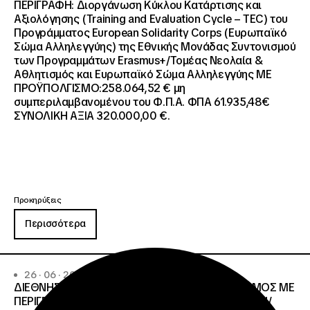
ΠΕΡΙΓΡΑΦΗ: Διοργάνωση Κύκλου Κατάρτισης και
Αξιολόγησης (Training and Evaluation Cycle – TEC) του
Προγράμματος European Solidarity Corps (Ευρωπαϊκό
Σώμα Αλληλεγγύης) της Εθνικής Μονάδας Συντονισμού
των Προγραμμάτων Erasmus+/Τομέας Νεολαία &
Αθλητισμός και Ευρωπαϊκό Σώμα Αλληλεγγύης ΜΕ
ΠΡΟΫΠΟΛΓΙΣΜΟ:258.064,52 € μη
συμπεριλαμβανομένου του Φ.Π.Α. ΦΠΑ 61.935,48€
ΣΥΝΟΛΙΚΗ ΑΞΙΑ 320.000,00 €.
Προκηρύξεις
Περισσότερα
26 · 06 · 2026
ΔΙΕΘΝΗΣ ΑΝΟΙΧΤΟΣ ΗΛΕΚΤΡΟΝΙΚΟΣ ΔΙΑΓΩΝΙΣΜΟΣ ΜΕ
ΠΕΡΙΓΡΑΦΗ:ΥΠΗΡΕΣΙΕΣ ΣΤΕΓΑΣΗΣ ΤΩΝ ΦΟΙΤΗΤΩΝ/