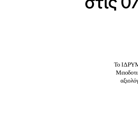
στις 0
Το ΙΔΡΥ
Μειοδοτι
αξιολό