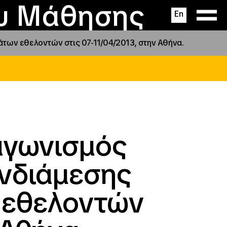
ας
ς
σεις
ου Μάθησης
En
των εθελοντών στις 07-11/04/2013, στην Αθήνα.
αγωνισμός
νδιάμεσης
 εθελοντών