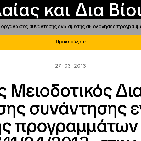
Επικοινωνία
Νέα
αραχώρηση αιγίδ
Φοιτητικές Εστίε
γράμματα και δρά
Το ΙΝΕΔΙΒΙΜ
αίας και Δια Βί
ιοργάνωσης συνάντησης ενδιάμεσης αξιολόγησης προγραμμά
Προκηρύξεις
27 · 03 · 2013
ς Μειοδοτικός Δι
σης συνάντησης ε
ης προγραμμάτων