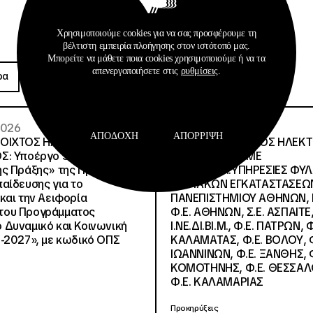
Χρησιμοποιούμε cookies για να σας προσφέρουμε τη
βέλτιστη εμπειρία πλοήγησης στον ιστότοπό μας.
Προκηρύξεις
Μπορείτε να μάθετε ποια cookies χρησιμοποιούμε ή να τα
απενεργοποιήσετε στις
ρυθμίσεις
.
ρα
Περισσότερα
 2026
26 · 05 · 2026
ΑΠΟΔΟΧΉ
ΑΠΌΡΡΙΨΗ
ΝΟΙΧΤΟΣ ΗΛΕΚΤΡΟΝΙΚΟΣ
ΔΙΕΘΝΗΣ ΑΝΟΙΧΤΟΣ ΗΛΕΚ
Σ: Υποέργο 3 «Υλικό
ΔΙΑΓΩΝΙΣΜΟΣ ΜΕ
ς Πράξης» της Πράξης
ΠΕΡΙΓΡΑΦΗ:ΥΠΗΡΕΣΙΕΣ ΦΥ
αίδευσης για το
ΚΤΙΡΙΑΚΩΝ ΕΓΚΑΤΑΣΤΑΣΕΩΝ
και την Αειφορία
ΠΑΝΕΠΙΣΤΗΜΙΟΥ ΑΘΗΝΩΝ, Ν.
, του Προγράμματος
Φ.Ε. ΑΘΗΝΩΝ, Σ.Ε. ΑΣΠΑΙΤΕ,
Δυναμικό και Κοινωνική
Ι.ΝΕ.ΔΙ.ΒΙ.Μ., Φ.Ε. ΠΑΤΡΩΝ, Φ
-2027», με κωδικό ΟΠΣ
ΚΑΛΑΜΑΤΑΣ, Φ.Ε. ΒΟΛΟΥ, Φ
ΙΩΑΝΝΙΝΩΝ, Φ.Ε. ΞΑΝΘΗΣ, Φ
ΚΟΜΟΤΗΝΗΣ, Φ.Ε. ΘΕΣΣΑΛ
Φ.Ε. ΚΑΛΑΜΑΡΙΑΣ
Προκηρύξεις