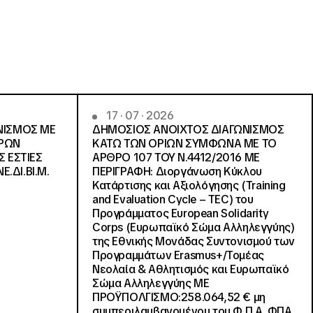
17 · 07 · 2026
ΝΙΣΜΟΣ ΜΕ
ΔΗΜΟΣΙΟΣ ΑΝΟΙΧΤΟΣ ΔΙΑΓΩΝΙΣΜΟΣ
ΓΡΩΝ
ΚΑΤΩ ΤΩΝ ΟΡΙΩΝ ΣΥΜΦΩΝΑ ΜΕ ΤΟ
Σ ΕΣΤΙΕΣ
ΑΡΘΡΟ 107 ΤΟΥ Ν.4412/2016 ΜΕ
Ε.ΔΙ.ΒΙ.Μ.
ΠΕΡΙΓΡΑΦΗ: Διοργάνωση Κύκλου
Κατάρτισης και Αξιολόγησης (Training
and Evaluation Cycle – TEC) του
Προγράμματος European Solidarity
Corps (Ευρωπαϊκό Σώμα Αλληλεγγύης)
της Εθνικής Μονάδας Συντονισμού των
Προγραμμάτων Erasmus+/Τομέας
Νεολαία & Αθλητισμός και Ευρωπαϊκό
Σώμα Αλληλεγγύης ΜΕ
ΠΡΟΫΠΟΛΓΙΣΜΟ:258.064,52 € μη
συμπεριλαμβανομένου του Φ.Π.Α. ΦΠΑ