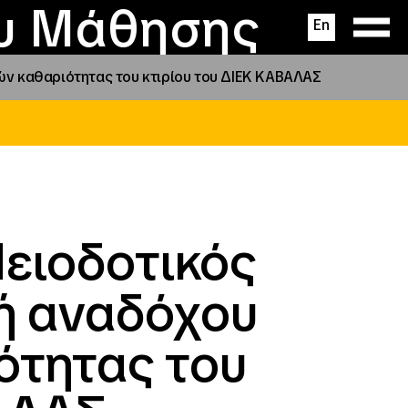
ας
ς
σεις
ου Μάθησης
En
ών καθαριότητας του κτιρίου του ΔΙΕΚ ΚΑΒΑΛΑΣ
ειοδοτικός
γή αναδόχου
ότητας του