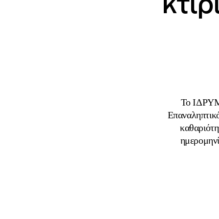
κτιρ
Το ΙΔΡΥ
Επαναληπτικό
καθαριότη
ημερομηνί