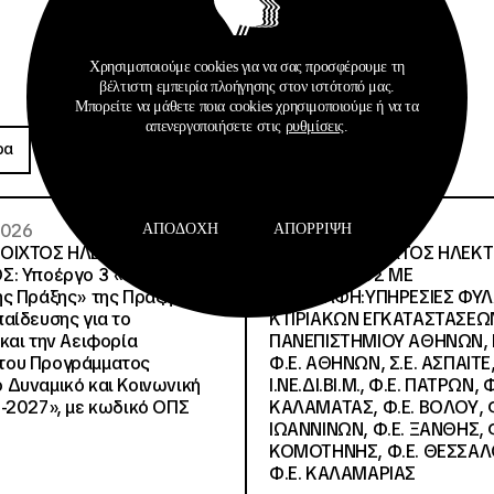
Χρησιμοποιούμε cookies για να σας προσφέρουμε τη
βέλτιστη εμπειρία πλοήγησης στον ιστότοπό μας.
Μπορείτε να μάθετε ποια cookies χρησιμοποιούμε ή να τα
Προκηρύξεις
απενεργοποιήσετε στις
ρυθμίσεις
.
ρα
Περισσότερα
 2026
26 · 05 · 2026
ΑΠΟΔΟΧΉ
ΑΠΌΡΡΙΨΗ
ΝΟΙΧΤΟΣ ΗΛΕΚΤΡΟΝΙΚΟΣ
ΔΙΕΘΝΗΣ ΑΝΟΙΧΤΟΣ ΗΛΕΚ
Σ: Υποέργο 3 «Υλικό
ΔΙΑΓΩΝΙΣΜΟΣ ΜΕ
ς Πράξης» της Πράξης
ΠΕΡΙΓΡΑΦΗ:ΥΠΗΡΕΣΙΕΣ ΦΥ
αίδευσης για το
ΚΤΙΡΙΑΚΩΝ ΕΓΚΑΤΑΣΤΑΣΕΩΝ
και την Αειφορία
ΠΑΝΕΠΙΣΤΗΜΙΟΥ ΑΘΗΝΩΝ, Ν.
, του Προγράμματος
Φ.Ε. ΑΘΗΝΩΝ, Σ.Ε. ΑΣΠΑΙΤΕ,
Δυναμικό και Κοινωνική
Ι.ΝΕ.ΔΙ.ΒΙ.Μ., Φ.Ε. ΠΑΤΡΩΝ, Φ
-2027», με κωδικό ΟΠΣ
ΚΑΛΑΜΑΤΑΣ, Φ.Ε. ΒΟΛΟΥ, Φ
ΙΩΑΝΝΙΝΩΝ, Φ.Ε. ΞΑΝΘΗΣ, Φ
ΚΟΜΟΤΗΝΗΣ, Φ.Ε. ΘΕΣΣΑΛ
Φ.Ε. ΚΑΛΑΜΑΡΙΑΣ