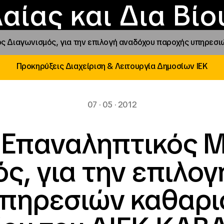
Επικοινωνία
Νέα
αραχώρηση αιγίδ
Φοιτητικές Εστίε
γράμματα και δρά
Το ΙΝΕΔΙΒΙΜ
αίας και Δια Βί
ς Διαγωνισμός, για την επιλογή αναδόχου παροχής υπηρεσι
Προκηρύξεις Διαχείριση & Λειτουργία Δημοσίων ΙΕΚ
07 · 05 · 2012
 Επαναληπτικός Μ
ς, για την επιλο
πηρεσιών καθαρι