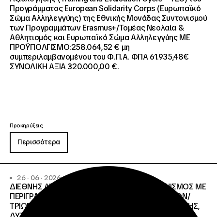
Προγράμματος European Solidarity Corps (Ευρωπαϊκό
Σώμα Αλληλεγγύης) της Εθνικής Μονάδας Συντονισμού
των Προγραμμάτων Erasmus+/Τομέας Νεολαία &
Αθλητισμός και Ευρωπαϊκό Σώμα Αλληλεγγύης ΜΕ
ΠΡΟΫΠΟΛΓΙΣΜΟ:258.064,52 € μη
συμπεριλαμβανομένου του Φ.Π.Α. ΦΠΑ 61.935,48€
ΣΥΝΟΛΙΚΗ ΑΞΙΑ 320.000,00 €.
Προκηρύξεις
Περισσότερα
26 · 06 · 2026
ΔΙΕΘΝΗΣ ΑΝΟΙΧΤΟΣ ΗΛΕΚΤΡΟΝΙΚΟΣ ΔΙΑΓΩΝΙΣΜΟΣ ΜΕ
ΠΕΡΙΓΡΑΦΗ:ΥΠΗΡΕΣΙΕΣ ΣΤΕΓΑΣΗΣ ΤΩΝ ΦΟΙΤΗΤΩΝ/
ΤΡΙΩΝ ΤΩΝ ΠΑΝΕΠΙΣΤΗΜΙΑΚΩΝ ΙΔΡΥΜΑΤΩΝ KΡΗΤΗΣ,
ΔΥΤΙΚΗΣ ΜΑΚΕΔΟΝΙΑΣ, ΔΗΜΟΚΡΙΤΕΙΟΥ