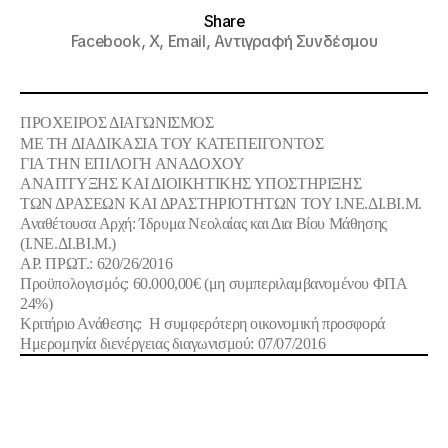
Share
Facebook,
X,
Email,
Αντιγραφή Συνδέσμου
ΠΡΟΧΕΙΡΟΣ ΔΙΑΓΩΝΙΣΜΟΣ
ΜΕ ΤΗ ΔΙΑΔΙΚΑΣΙΑ ΤΟΥ ΚΑΤΕΠΕΙΓΟΝΤΟΣ
ΓΙΑ ΤΗΝ ΕΠΙΛΟΓΗ ΑΝΑΔΟΧΟΥ
ΑΝΑΠΤΥΞΗΣ ΚΑΙ ΔΙΟΙΚΗΤΙΚΗΣ ΥΠΟΣΤΗΡΙΞΗΣ
ΤΩΝ ΔΡΑΣΕΩΝ ΚΑΙ ΔΡΑΣΤΗΡΙΟΤΗΤΩΝ ΤΟΥ Ι.ΝΕ.ΔΙ.ΒΙ.Μ.
Αναθέτουσα Αρχή
:
Ίδρυμα Νεολαίας και Δια Βίου Μάθησης
(Ι.ΝΕ.ΔΙ.ΒΙ.Μ.)
ΑΡ. ΠΡΩΤ.: 620/26/2016
Προϋπολογισμός:
60.000,00€ (μη συμπεριλαμβανομένου ΦΠΑ
24%)
Κριτήριο Ανάθεσης
: Η συμφερότερη οικονομική προσφορά
Ημερομηνία διενέργειας διαγωνισμού: 07/07/2016