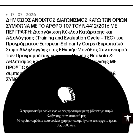
17 · 07 · 2026
ΔΗΜΟΣΙΟΣ ΑΝΟΙΧΤΟΣ ΔΙΑΓΩΝΙΣΜΟΣ ΚΑΤΩ ΤΩΝ ΟΡΙΩΝ
ΣΥΜΦΩΝΑ ΜΕ ΤΟ ΑΡΘΡΟ 107 ΤΟΥ Ν.4412/2016 ΜΕ
ΠΕΡΙΓΡΑΦΗ: Διοργάνωση Κύκλου Κατάρτισης και
Αξιολόγησης (Training and Evaluation Cycle – TEC) του
Προγράμματος European Solidarity Corps (Ευρωπαϊκό
Σώμα Αλληλεγγύης) της Εθνικής Μονάδας Συντονισμού
των Προγραμμάτων Erasmus+/Τομέας Νεολαία &
Αθλητισμός και Ευρωπαϊκό Σώμα Αλληλεγγύης ΜΕ
ΠΡΟΫΠΟΛΓΙΣΜΟ:258.064,52 € μη
συμπεριλαμβανομένου του Φ.Π.Α. ΦΠΑ 61.935,48€
ΣΥΝΟΛΙΚΗ ΑΞΙΑ 320.000,00 €.
Χρησιμοποιούμε cookies για να σας προσφέρουμε τη βέλτιστη εμπειρία
Ανοίξτε τη γ
Προκηρύξεις
πλοήγησης στον ιστότοπό μας.
Μπορείτε να μάθετε ποια cookies χρησιμοποιούμε ή να τα απενεργοποιήσετε
Περισσότερα
στις
ρυθμίσεις
.