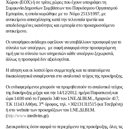
Χώρου (ΕΟΧ) ή σε τρίτες χώρες που έχουν υπογράψει τη
Συμφωνία Δημοσίων Συμβάσεων του Παγκόσμιου Οργανισμού
Εμπορίου, η οποία κυρώθηκε με το Νόμο 2513/1997, με
αντικείμενο απασχόλησης κατά την τελευταία τριετία και
αποδεδειγμένες ικανότητες και εμπειρία στο προκηρυσσόμενο
αντικείμενο.
Οι υποψήφιοι ανάδοχοι οφείλουν να υποβάλλουν προσφορά για το
σύνολο των υποέργων, με σαφή αναφορά στην προσφερόμενη
τιμή για το σύνολο των υπηρεσιών κάθε υποέργου ξεχωριστά,
άλλως η προσφορά δεν αξιολογείται.
Η αίτηση και οι λοιποί όροι συμμετοχής και τα απαιτούμενα
δικαιολογητικά αναφέρονται στο αναλυτικό τεύχος της προκήρυξης.
Οι ενδιαφερόμενοι μπορούν να προμηθευτούν το αναλυτικό τεύχος
της διακήρυξης μέχρι και την 14/12/2012, ημέρα Παρασκευή και
ώρα 14:00 από το Γραφείο 340 του Ι.ΝΕ.ΔΙ.ΒΙ.Μ., Αχαρνών 417,
ος
Τ.Κ 11143 Αθήνα, 3
όροφος, τηλ. +302131311515 (κα Τσεβρένη)
ή στο website των προκηρύξεων του Ι.ΝΕ.ΔΙ.ΒΙ.Μ.
(
http://www.
inedivim.gr).
Διευκρινίσεις όσον αφορά το περιεχόμενο της προκήρυξης, όλες τις