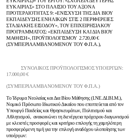
ΕΥΚΑΙΡΙΑΣ)» ΤΟΥ ΕΡΓΟΥ: «ΣΧΟΛΕΙΑ ΔΕΥΤΕΡΗΣ
ΕΥΚΑΙΡΙΑΣ» ΣΤΟ ΠΛΑΙΣΙΟ ΤΟΥ ΑΞΟΝΑ
ΠΡΟΤΕΡΑΙΟΤΗΤΑΣ 9: «ΕΝΙΣΧΥΣΗ ΤΗΣ ΔΙΑ ΒΙΟΥ
ΕΚΠΑΙΔΕΥΣΗΣ ΕΝΗΛΙΚΩΝ ΣΤΙΣ 2 ΠΕΡΙΦΕΡΕΙΕΣ
ΣΤΑΔΙΑΚΗΣ ΕΙΣΟΔΟΥ», ΤΟΥ ΕΠΙΧΕΙΡΗΣΙΑΚΟΥ
ΠΡΟΓΡΑΜΜΑΤΟΣ: «ΕΚΠΑΙΔΕΥΣΗ ΚΑΙ ΔΙΑ ΒΙΟΥ
ΜΑΘΗΣΗ», ΠΡΟΫΠΟΛΟΓΙΣΜΟΥ 2.720,00 €
(ΣΥΜΠΕΡΙΛΑΜΒΑΝΟΜΕΝΟΥ ΤΟΥ Φ.Π.Α.),
ΣΥΝΟΛΙΚΟΣ ΠΡΟΫΠΟΛΟΓΙΣΜΟΣ ΥΠΟΕΡΓΩΝ:
17.000,00 €
(ΣΥΜΠΕΡΙΛΑΜΒΑΝΟΜΕΝΟΥ ΤΟΥ Φ.Π.Α.)
Το Ίδρυμα Νεολαίας και Δια Βίου Μάθησης (Ι.ΝΕ.ΔΙ.ΒΙ.Μ.),
Νομικό Πρόσωπο Ιδιωτικού Δικαίου που εποπτεύεται από τον
Υπουργό Παιδείας και Θρησκευμάτων, Πολιτισμού και
Αθλητισμού, ανακοινώνει τη διενέργεια πρόχειρου διαγωνισμού
με κλειστές προσφορές και κριτήριο επιλογής τη χαμηλότερη
προσφερόμενη τιμή για την επιλογή αναδόχου υλοποίησης των
υποέργων: