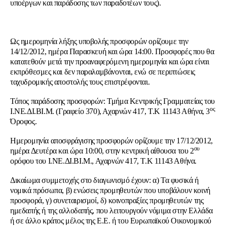
υποέργων και παράδοσης των παραδοτέων τους).
Ως ημερομηνία λήξης υποβολής προσφορών ορίζουμε την
14/12/2012, ημέρα Παρασκευή και ώρα 14:00. Προσφορές που θα
κατατεθούν μετά την προαναφερόμενη ημερομηνία και ώρα είναι
εκπρόθεσμες και δεν παραλαμβάνονται, ενώ σε περιπτώσεις
ταχυδρομικής αποστολής τους επιστρέφονται.
Τόπος παράδοσης προσφορών: Τμήμα Κεντρικής Γραμματείας του
ος
Ι.ΝΕ.ΔΙ.ΒΙ.Μ. (Γραφείο 370), Αχαρνών 417, Τ.Κ 11143 Αθήνα, 3
Όροφος.
Ημερομηνία αποσφράγισης προσφορών ορίζουμε την 17/12/2012,
ου
ημέρα Δευτέρα και ώρα 10:00, στην κεντρική αίθουσα του 2
ορόφου του Ι.ΝΕ.ΔΙ.ΒΙ.Μ., Αχαρνών 417, Τ.Κ 11143 Αθήνα.
Δικαίωμα συμμετοχής στο διαγωνισμό έχουν: α) Τα φυσικά ή
νομικά πρόσωπα, β) ενώσεις προμηθευτών που υποβάλουν κοινή
προσφορά, γ) συνεταιρισμοί, δ) κοινοπραξίες προμηθευτών της
ημεδαπής ή της αλλοδαπής, που λειτουργούν νόμιμα στην Ελλάδα
ή σε άλλο κράτος μέλος της Ε.Ε. ή του Ευρωπαϊκού Οικονομικού