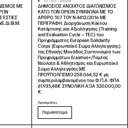
17 · 07 · 2026
ΝΙΣΜΟΣ ΜΕ
ΔΗΜΟΣΙΟΣ ΑΝΟΙΧΤΟΣ ΔΙΑΓΩΝΙΣΜΟΣ
ΓΡΩΝ
ΚΑΤΩ ΤΩΝ ΟΡΙΩΝ ΣΥΜΦΩΝΑ ΜΕ ΤΟ
Σ ΕΣΤΙΕΣ
ΑΡΘΡΟ 107 ΤΟΥ Ν.4412/2016 ΜΕ
Ε.ΔΙ.ΒΙ.Μ.
ΠΕΡΙΓΡΑΦΗ: Διοργάνωση Κύκλου
Κατάρτισης και Αξιολόγησης (Training
and Evaluation Cycle – TEC) του
Προγράμματος European Solidarity
Corps (Ευρωπαϊκό Σώμα Αλληλεγγύης)
της Εθνικής Μονάδας Συντονισμού των
Προγραμμάτων Erasmus+/Τομέας
Νεολαία & Αθλητισμός και Ευρωπαϊκό
Σώμα Αλληλεγγύης ΜΕ
ΠΡΟΫΠΟΛΓΙΣΜΟ:258.064,52 € μη
συμπεριλαμβανομένου του Φ.Π.Α. ΦΠΑ
61.935,48€ ΣΥΝΟΛΙΚΗ ΑΞΙΑ 320.000,00
€.
Προκηρύξεις
Περισσότερα