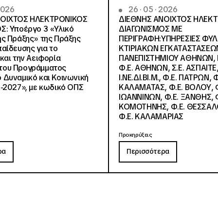
 2026
26 · 05 · 2026
ΝΟΙΧΤΟΣ ΗΛΕΚΤΡΟΝΙΚΟΣ
ΔΙΕΘΝΗΣ ΑΝΟΙΧΤΟΣ ΗΛΕΚ
Σ: Υποέργο 3 «Υλικό
ΔΙΑΓΩΝΙΣΜΟΣ ΜΕ
ς Πράξης» της Πράξης
ΠΕΡΙΓΡΑΦΗ:ΥΠΗΡΕΣΙΕΣ ΦΥ
αίδευσης για το
ΚΤΙΡΙΑΚΩΝ ΕΓΚΑΤΑΣΤΑΣΕΩΝ
και την Αειφορία
ΠΑΝΕΠΙΣΤΗΜΙΟΥ ΑΘΗΝΩΝ, Ν.
, του Προγράμματος
Φ.Ε. ΑΘΗΝΩΝ, Σ.Ε. ΑΣΠΑΙΤΕ,
Δυναμικό και Κοινωνική
Ι.ΝΕ.ΔΙ.ΒΙ.Μ., Φ.Ε. ΠΑΤΡΩΝ, Φ
-2027», με κωδικό ΟΠΣ
ΚΑΛΑΜΑΤΑΣ, Φ.Ε. ΒΟΛΟΥ, Φ
ΙΩΑΝΝΙΝΩΝ, Φ.Ε. ΞΑΝΘΗΣ, Φ
ΚΟΜΟΤΗΝΗΣ, Φ.Ε. ΘΕΣΣΑΛ
Φ.Ε. ΚΑΛΑΜΑΡΙΑΣ
Προκηρύξεις
ρα
Περισσότερα