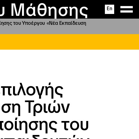
ας
ς
σεις
ου Μάθησης
En
οίησης του Υποέργου «Νέα Εκπαίδευση
επιλογής
ωση Τριών
ποίησης του