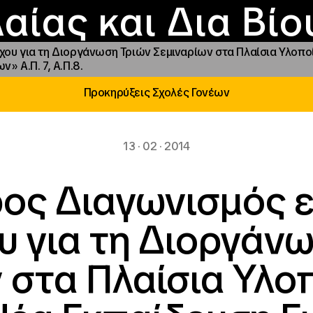
Επικοινωνία
Νέα
αραχώρηση αιγίδ
Φοιτητικές Εστίε
γράμματα και δρά
Το ΙΝΕΔΙΒΙΜ
αίας και Δια Βί
ου για τη Διοργάνωση Τριών Σεμιναρίων στα Πλαίσια Υλοπ
» Α.Π. 7, Α.Π.8.
Προκηρύξεις Σχολές Γονέων
13 · 02 · 2014
ος Διαγωνισμός 
 για τη Διοργάν
 στα Πλαίσια Υλο