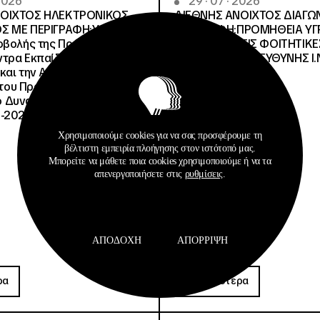
 2026
29 · 07 · 2026
ΝΟΙΧΤΟΣ ΗΛΕΚΤΡΟΝΙΚΟΣ
ΔΙΕΘΝΗΣ ΑΝΟΙΧΤΟΣ ΔΙΑΓΩ
Σ ΜΕ ΠΕΡΙΓΡΑΦΗ:Υποέργο
ΠΕΡΙΓΡΑΦΗ:ΠΡΟΜΗΘΕΙΑ Υ
οβολής της Πράξης» της
ΚΑΥΣΙΜΩΝ ΣΤΙΣ ΦΟΙΤΗΤΙΚΕ
τρα Εκπαίδευσης για το
ΔΙΑΧΕΙΡΙΣΤΙΚΗΣ ΕΥΘΥΝΗΣ Ι.Ν
και την Αειφορία
, του Προγράμματος
Δυναμικό και Κοινωνική
-2027», με κωδικό ΟΠΣ
Χρησιμοποιούμε cookies για να σας προσφέρουμε τη
βέλτιστη εμπειρία πλοήγησης στον ιστότοπό μας.
Μπορείτε να μάθετε ποια cookies χρησιμοποιούμε ή να τα
απενεργοποιήσετε στις
ρυθμίσεις
.
ΑΠΟΔΟΧΉ
ΑΠΌΡΡΙΨΗ
Προκηρύξεις
ρα
Περισσότερα