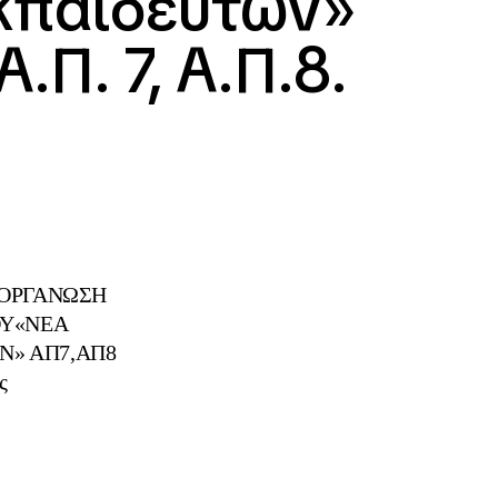
κπαιδευτών»
Π. 7, Α.Π.8.
ΙΟΡΓΑΝΩΣΗ
ΟΥ«ΝΕΑ
Ν» ΑΠ7,ΑΠ8
ς