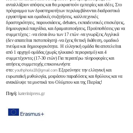
ανταλλάξουν απόψεις και θα μοιραστούν εμπειρίες και ιδέες. Στο
πρόγραμμα των δραστηριοτήτων περιλαμβάνονται διαδραστικά
εργαστήρια και ομαδικές συζητήσεις, καλλιτεχνικές
δραστηριότητες, παρουσιάσεις, debates, εκπαιδευτικές επισκέψεις,
δημιουργικά παιχνίδια, και δραματοποιήσεις. Προϋποθέσεις για να
συμμετέχεις : -να είσαι άνω των 17 ετών -να γνωρίζεις Αγγλικά
(δεν απαιτείται πιστοποίηση) -ν
α έχεις θετική διάθεση, ομαδικό
πνεύμα και δημιουργικότητα.
Η ελληνική ομάδα θα αποτελείται
από 1 αρχηγό ομάδας (χωρίς ηλικιακό περιορισμό) και 4
συμμετέχοντες (17-30 ετών)
Για περαιτέρω πληροφορίες και
αιτήσεις συμμετοχής επικοινωνήστε
στο:
Εξερεύνησε την ελληνική και
youthphoria18@gmail.com
ευρωπαϊκή μυθολογία, μοιράσου παραδόσεις και θρύλους και να
ανακάλυψε τα μυστικά του Ολύμπου και της Πιερίας!
Πηγή:
katerinipress.gr