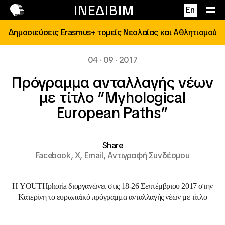
Επικοινωνία
ΙΝΕΔΙΒΙΜ
En
Δημοσιεύσεις Erasmus+ τομείς Νεολαίας και Αθλητισμού
04 · 09 · 2017
Πρόγραμμα ανταλλαγής νέων
με τίτλο ”Myhological
European Paths”
Share
Facebook,
X,
Email,
Αντιγραφή Συνδέσμου
Η YOUTHphoria διοργανώνει στις 18-26 Σεπτέμβριου 2017 στην
Kατερίνη το ευρωπαϊκό πρόγραμμα ανταλλαγής νέων με τίτλο