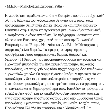
«M.E.P. – Myhological European Paths»
Η νεοσύστατη ομάδα νέων από την Κατερίνη, που συμμετέχει καθ’
όλη την διάρκεια του καλοκαιριού σε αντίστοιχα ευρωπαϊκά
προγράμματα σε Ισπανία, Δανία, Πολωνία και Ιταλία φέρνει το
Erasmus+ στην Πιερία και προσφέρει μια μοναδική εκπαιδευτική
ευκαιρία στους νέους την πόλης.
Το πρόγραμμα υλοποιείται στα
πλαίσια του Erasmus+, χρηματοδοτείται από την Ευρωπαϊκή
Επιτροπή και το Ίδρυμα Νεολαίας και Δια Βίου Μάθησης και η
συμμετοχή είναι δωρεάν.
Τις ημέρες του προγράμματος
προσφέρεται στους συμμετέχοντες δωρεάν διαμονή και
διατροφή.
Η θεματική του προγράμματος αφορά την ελληνική και
ευρωπαϊκή μυθολογία, την πολιτισμική ταυτότητα, τις λαϊκές
παραδόσεις, και τους θρύλους τόσο της χώρας μας, όσο και άλλων
ευρωπαϊκών χωρών. Οι συμμετέχοντες θα έχουν την ευκαιρία να
ανακαλύψουν διαφορετικούς πολιτισμούς και παραδόσεις, να
ξεπεράσουν προκαταλήψεις και στερεότυπα και να ενεργοποιήσουν
τη φαντασία και τη δημιουργικότητα τους. Επιπλέον το πρόγραμμα
εστιάζει στην φύση και το περιβάλλον, στην προστασία τους και
την διαχρονικότητα της σημασίας τους μέσα από μύθους και λαϊκές
παραδόσεις.
Τριάντα νέοι από Ισπανία, Ρουμανία, Τσεχία, Ιταλία,
Πολωνία και Ελλάδα θα περάσουν μια εβδομάδα μαζί, θα