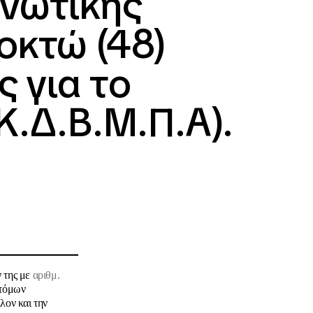
ανωτικής
οκτώ (48)
 για το
Κ.Δ.Β.Μ.Π.Α).
 της με
αριθμ.
ατόμων
λον και την