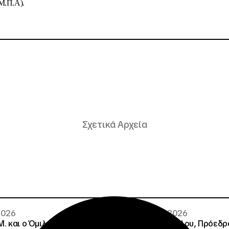
Μ.Π.Α).
Σχετικά Αρχεία
 2026
02 · 08 · 2026
.Μ. και o Όμιλος Attica
Άννα Ροκοφύλλου, Πρόεδρο