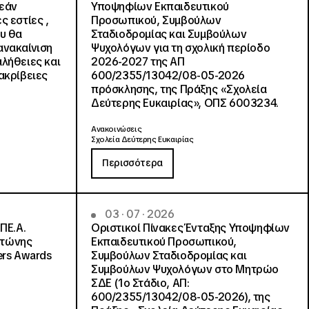
ρεάν
Υποψηφίων Εκπαιδευτικού
ς εστίες ,
Προσωπικού, Συμβούλων
ου θα
Σταδιοδρομίας και Συμβούλων
ανακαίνιση
Ψυχολόγων για τη σχολική περίοδο
αλήθειες και
2026-2027 της ΑΠ
ακρίβειες
600/2355/13042/08-05-2026
πρόσκλησης, της Πράξης «Σχολεία
Δεύτερης Ευκαιρίας», ΟΠΣ 6003234.
Ανακοινώσεις
Σχολεία Δεύτερης Ευκαιρίας
Περισσότερα
03 · 07 · 2026
ΠΕ.Α.
Οριστικοί Πίνακες Ένταξης Υποψηφίων
ντώνης
Εκπαιδευτικού Προσωπικού,
ers Awards
Συμβούλων Σταδιοδρομίας και
Συμβούλων Ψυχολόγων στο Μητρώο
ΣΔΕ (1ο Στάδιο, ΑΠ:
600/2355/13042/08-05-2026), της