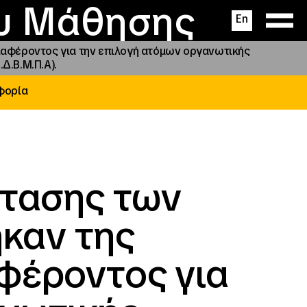
ας
ς
σεις
ου Μάθησης
En
ιαφέροντος για την επιλογή ατόμων οργανωτικής
Δ.Β.Μ.Π.Α).
ιφορία
έτασης των
καν της
φέροντος για