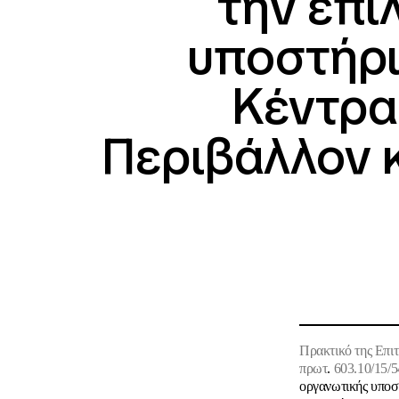
την επι
υποστήρι
Κέντρα
Περιβάλλον κ
Πρακτικό
της Επι
πρωτ
.
603.10/15/
οργανωτικής υποσ