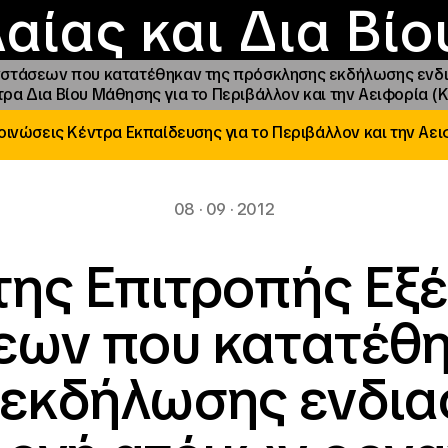
Επικοινωνία
Νέα
αραχώρηση αιγίδ
Φοιτητικές Εστίε
γράμματα και δρά
Το ΙΝΕΔΙΒΙΜ
αίας και Δια Βί
ενστάσεων που κατατέθηκαν της πρόσκλησης εκδήλωσης ενδ
ρα Δια Βίου Μάθησης για το Περιβάλλον και την Αειφορία (Κ.
ινώσεις Κέντρα Εκπαίδευσης για το Περιβάλλον και την Αε
08 · 09 · 2012
της Επιτροπής Εξ
εων που κατατέθη
εκδήλωσης ενδια