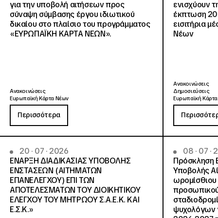
για την υποβολή αιτήσεων προς
ενισχύουν τ
σύναψη σύμβασης έργου ιδιωτικού
έκπτωση 20
δικαίου στο πλαίσιο του προγράμματος
εισιτήρια μ
«ΕΥΡΩΠΑΪΚΗ ΚΑΡΤΑ ΝΕΩΝ».
Νέων
Ανακοινώσεις
Ανακοινώσεις
Δημοσιεύσεις
Ευρωπαϊκή Κάρτα Νέων
Ευρωπαϊκή Κάρτα
Περισσότερα
Περισσότε
20 · 07 · 2026
08 · 07 ·
ΕΝΑΡΞΗ ΔΙΑΔΙΚΑΣΙΑΣ ΥΠΟΒΟΛΗΣ
Πρόσκληση 
ΕΝΣΤΑΣΕΩΝ (ΑΙΤΗΜΑΤΩΝ
Υποβολής Αί
ΕΠΑΝΕΛΕΓΧΟΥ) ΕΠΙ ΤΩΝ
ωρομίσθιου 
ΑΠΟΤΕΛΕΣΜΑΤΩΝ ΤΟΥ ΔΙΟΙΚΗΤΙΚΟΥ
προσωπικού
ΕΛΕΓΧΟΥ ΤΟΥ ΜΗΤΡΩΟΥ Σ.Α.Ε.Κ. ΚΑΙ
σταδιοδρομ
Ε.Σ.Κ.»
ψυχολόγων γ