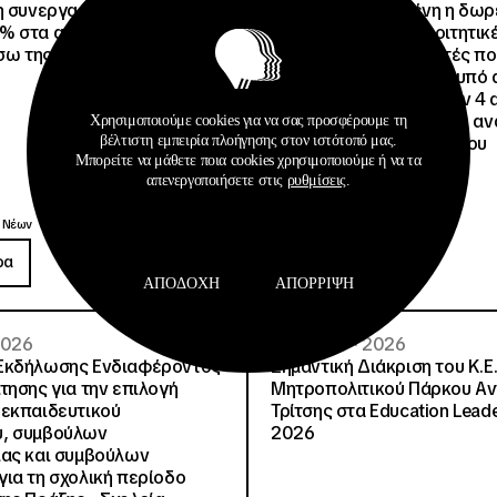
η συνεργασία τους με
Είναι εξασφαλισμένη η δω
% στα ακτοπλοϊκά
στέγαση σε άλλες φοιτητικέ
έσω της Ευρωπαϊκής Κάρτας
για όλους τους φοιτητές π
μετακινηθούν από την υπό 
Φοιτητική Εστία Αθηνών 4 
4 ψέματα για την γεμάτη αν
Χρησιμοποιούμε cookies για να σας προσφέρουμε τη
βέλτιστη εμπειρία πλοήγησης στον ιστότοπό μας.
ανακοίνωση του Συλλόγου
Μπορείτε να μάθετε ποια cookies χρησιμοποιούμε ή να τα
Οικοτρόφων της ΦΕΑ
απενεργοποιήσετε στις
ρυθμίσεις
.
Ανακοινώσεις
 Νέων
Δημοσιεύσεις
ρα
Περισσότερα
ΑΠΟΔΟΧΉ
ΑΠΌΡΡΙΨΗ
 2026
08 · 07 · 2026
Εκδήλωσης Ενδιαφέροντος
Σημαντική Διάκριση του Κ.Ε.
τησης για την επιλογή
Μητροπολιτικού Πάρκου Α
εκπαιδευτικού
Τρίτσης στα Education Lead
, συμβούλων
2026
ίας και συμβούλων
ια τη σχολική περίοδο