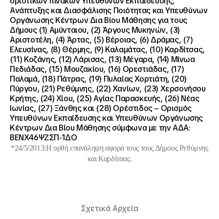
οριστικών πινάκων Υπευθύνων Εκπαίδευσης,
Ανάπτυξης και Διασφάλισης Ποιότητας και Υπευθύνων
Οργάνωσης Κέντρων Δια Βίου Μάθησης για τους
Δήμους (1) Αμύνταιου, (2) Άργους Μυκηνών, (3)
Αριστοτέλη, (4) Άρτας, (5) Βέροιας, (6) Δράμας, (7)
Ελευσίνας, (8) Θέρμης, (9) Καλαμάτας, (10) Καρδίτσας,
(11) Κοζάνης, (12) Λάρισας, (13) Μέγαρα, (14) Μίνωα
Πεδιάδας, (15) Μουζακίου, (16) Ορεστιάδας, (17)
Παλαμά, (18) Πάτρας, (19) Πυλαίας Χορτιάτη, (20)
Πύργου, (21) Ρεθύμνης, (22) Χανίων, (23) Χερσονήσου
Κρήτης, (24) Χίου, (25) Αγίας Παρασκευής, (26) Νέας
Ιωνίας, (27) Ξάνθης και (28) Ορέστιδος – Ορισμός
Υπευθύνων Εκπαίδευσης και Υπευθύνων Οργάνωσης
Κέντρων Δια Βίου Μάθησης σύμφωνα με την ΑΔΑ:
ΒΕΝΧ46ΨΖΣΠ-1ΔΟ
*24/5/2013:Η ορθή επανάληψη αφορά τους τους Δήμους Ρεθύμνης
και Καρδίτσας.
Σχετικά Αρχεία