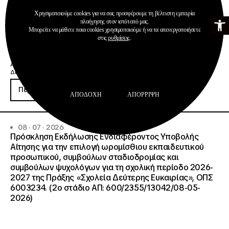
Χρησιμοποιούμε cookies για να σας προσφέρουμε τη βέλτιστη εμπειρία
Ανοίξτε τη γ
πλοήγησης στον ιστότοπό μας.
Μπορείτε να μάθετε ποια cookies χρησιμοποιούμε ή να τα απενεργοποιήσετε
στις
ρυθμίσεις
.
Ανακοινώσεις
Διαχείριση & Λειτουργία Δημοσίων ΙΕΚ
Περισσότερα
ΑΠΟΔΟΧΉ
ΑΠΌΡΡΙΨΗ
08 · 07 · 2026
Πρόσκληση Εκδήλωσης Ενδιαφέροντος Υποβολής
Αίτησης για την επιλογή ωρομίσθιου εκπαιδευτικού
προσωπικού, συμβούλων σταδιοδρομίας και
συμβούλων ψυχολόγων για τη σχολική περίοδο 2026-
2027 της Πράξης «Σχολεία Δεύτερης Ευκαιρίας», ΟΠΣ
6003234. (2ο στάδιο ΑΠ: 600/2355/13042/08-05-
2026)