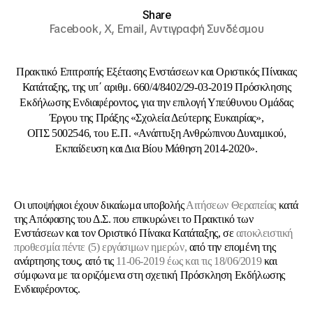
Share
Facebook,
X,
Email,
Αντιγραφή Συνδέσμου
Πρακτικό Επιτροπής Εξέτασης Ενστάσεων και Οριστικός Πίνακας
Κατάταξης, της υπ΄ αριθμ. 660/4/8402/29-03-2019 Πρόσκλησης
Εκδήλωσης Ενδιαφέροντος, για την επιλογή Υπεύθυνου Ομάδας
Έργου της Πράξης «Σχολεία Δεύτερης Ευκαιρίας»,
ΟΠΣ 5002546, του Ε.Π. «Ανάπτυξη Ανθρώπινου Δυναμικού,
Εκπαίδευση και Δια Βίου Μάθηση 2014-2020».
Οι υποψήφιοι έχουν δικαίωμα υποβολής
Αιτήσεων Θεραπείας
κατά
της Απόφασης του Δ.Σ. που επικυρώνει το Πρακτικό των
Ενστάσεων και τον Οριστικό Πίνακα Κατάταξης, σε
αποκλειστική
προθεσμία πέντε (5) εργάσιμων ημερών,
από την επομένη της
ανάρτησης τους, από τις
11-06-2019
έως και τις 18/06/2019
και
σύμφωνα με τα οριζόμενα στη σχετική Πρόσκληση Εκδήλωσης
Ενδιαφέροντος.