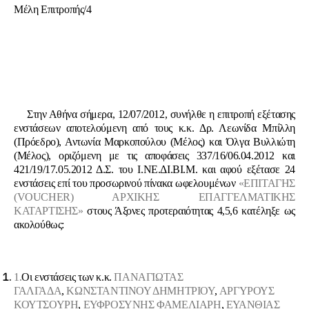
Μέλη Επιτροπής/4
Στην Αθήνα σήμερα, 12/07/2012, συνήλθε η επιτροπή εξέτασης
ενστάσεων αποτελούμενη από τους κ.κ. Δρ. Λεωνίδα Μπίλλη
(Πρόεδρο), Αντωνία Μαρκοπούλου (Μέλος) και Όλγα Βυλλιώτη
(Μέλος), οριζόμενη με τις αποφάσεις 337/16/06.04.2012 και
421/19/17.05.2012 Δ.Σ. του Ι.ΝΕ.ΔΙ.ΒΙ.Μ. και αφού εξέτασε 24
ενστάσεις επί του προσωρινού πίνακα ωφελουμένων
«ΕΠΙΤΑΓΗΣ
(
VOUCHER
) ΑΡΧΙΚΗΣ ΕΠΑΓΓΕΛΜΑΤΙΚΗΣ
ΚΑΤΑΡΤΙΣΗΣ»
στους Άξονες προτεραιότητας 4,5,6 κατέληξε ως
ακολούθως:
1.
Οι ενστάσεις των κ.κ.
ΠΑΝΑΓΙΩΤΑΣ
ΓΑΛΓΑΔΑ
,
ΚΩΝΣΤΑΝΤΙΝΟΥ ΔΗΜΗΤΡΙΟΥ
,
ΑΡΓΥΡΟΥΣ
ΚΟΥΤΣΟΥΡΗ
,
ΕΥΦΡΟΣΥΝΗΣ ΦΑΜΕΛΙΑΡΗ
,
ΕΥΑΝΘΙΑΣ