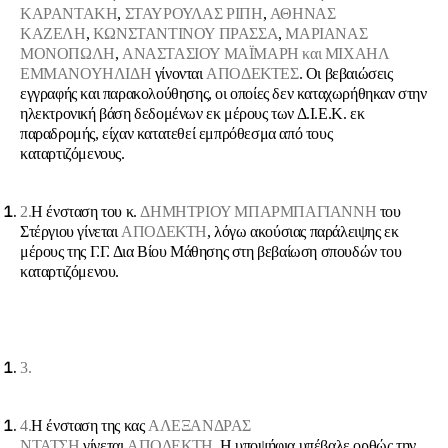
ΚΑΡΑΝΤΑΚΗ
,
ΣΤΑΥΡΟΥΛΑΣ ΡΙΠΗ
,
ΑΘΗΝΑΣ
ΚΑΖΕΛΗ
,
ΚΩΝΣΤΑΝΤΙΝΟΥ ΠΡΑΣΣΑ
,
ΜΑΡΙΑΝΑΣ
ΜΟΝΟΠΩΛΗ
,
ΑΝΑΣΤΑΣΙΟΥ ΜΑΪΜΑΡΗ και ΜΙΧΑΗΛ
ΕΜΜΑΝΟΥΗΛΙΔΗ
γίνονται
ΑΠΟΔΕΚΤΕΣ
.
Οι βεβαιώσεις
εγγραφής και παρακολούθησης, οι οποίες δεν καταχωρήθηκαν στην
ηλεκτρονική βάση δεδομένων εκ μέρους των Δ.Ι.Ε.Κ. εκ
παραδρομής, είχαν κατατεθεί εμπρόθεσμα από τους
καταρτιζόμενους.
2.
Η ένσταση του κ.
ΔΗΜΗΤΡΙΟΥ ΜΠΑΡΜΠΑΓΙΑΝΝΗ
του
Στέργιου γίνεται
ΑΠΟΔΕΚΤΗ
, λόγω ακούσιας παράλειψης εκ
μέρους της Γ.Γ. Δια Βίου Μάθησης στη βεβαίωση σπουδών του
καταρτιζόμενου.
3.
4.
Η ένσταση της κας
ΑΛΕΞΑΝΔΡΑΣ
ΝΤΑΤΣΗ
γίνεται
ΑΠΟΔΕΚΤΗ
. Η υποψήφια υπέβαλε ορθώς την