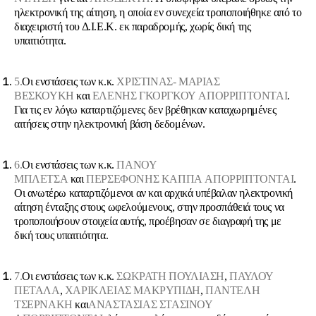
ηλεκτρονική της αίτηση, η οποία εν συνεχεία τροποποιήθηκε από το
διαχειριστή του Δ.Ι.Ε.Κ. εκ παραδρομής, χωρίς δική της
υπαιτιότητα.
5.
Οι ενστάσεις των κ.κ.
ΧΡΙΣΤΙΝΑΣ- ΜΑΡΙΑΣ
ΒΕΣΚΟΥΚΗ
και
ΕΛΕΝΗΣ ΓΚΟΡΓΚΟΥ
ΑΠΟΡΡΙΠΤΟΝΤΑΙ
.
Για τις εν λόγω καταρτιζόμενες δεν βρέθηκαν καταχωρημένες
αιτήσεις στην ηλεκτρονική βάση δεδομένων.
6.
Οι ενστάσεις των κ.κ.
ΠΑΝΟΥ
ΜΠΛΕΤΣΑ
και
ΠΕΡΣΕΦΟΝΗΣ ΚΑΠΠΑ
ΑΠΟΡΡΙΠΤΟΝΤΑΙ
.
Οι ανωτέρω καταρτιζόμενοι αν και αρχικά υπέβαλαν ηλεκτρονική
αίτηση ένταξης στους ωφελούμενους, στην προσπάθειά τους να
τροποποιήσουν στοιχεία αυτής, προέβησαν σε διαγραφή της με
δική τους υπαιτιότητα.
7.
Οι ενστάσεις των κ.κ.
ΣΩΚΡΑΤΗ ΠΟΥΛΙΑΣΗ
,
ΠΑΥΛΟΥ
ΠΕΤΑΛΑ
,
ΧΑΡΙΚΛΕΙΑΣ ΜΑΚΡΥΠΙΔΗ
,
ΠΑΝΤΕΛΗ
ΤΣΕΡΝΑΚΗ
και
ΑΝΑΣΤΑΣΙΑΣ ΣΤΑΣΙΝΟΥ