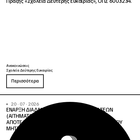
Πράξης «Σχολεία Δεύτερης Ευκαιρίας», ΟΠΣ 6003234.
Ανακοινώσεις
Σχολεία Δεύτερης Ευκαιρίας
Περισσότερα
20 · 07 · 2026
ΕΝΑΡΞΗ ΔΙΑΔΙΚΑΣΙΑΣ ΥΠΟΒΟΛΗΣ ΕΝΣΤΑΣΕΩΝ
(ΑΙΤΗΜΑΤΩΝ ΕΠΑΝΕΛΕΓΧΟΥ) ΕΠΙ ΤΩΝ
ΑΠΟΤΕΛΕΣΜΑΤΩΝ ΤΟΥ ΔΙΟΙΚΗΤΙΚΟΥ ΕΛΕΓΧΟΥ ΤΟΥ
ΜΗΤΡΩΟΥ Σ.Α.Ε.Κ. ΚΑΙ Ε.Σ.Κ.»