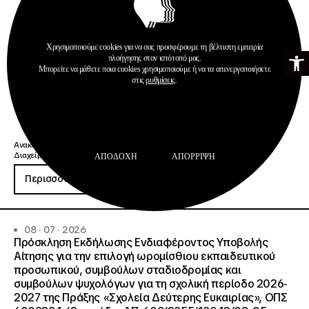
Χρησιμοποιούμε cookies για να σας προσφέρουμε τη βέλτιστη εμπειρία
Ανοίξτε τη γ
πλοήγησης στον ιστότοπό μας.
Μπορείτε να μάθετε ποια cookies χρησιμοποιούμε ή να τα απενεργοποιήσετε
στις
ρυθμίσεις
.
Ανακοινώσεις
Διαχείριση & Λειτουργία Δημοσίων ΙΕΚ
ΑΠΟΔΟΧΉ
ΑΠΌΡΡΙΨΗ
Περισσότερα
08 · 07 · 2026
Πρόσκληση Εκδήλωσης Ενδιαφέροντος Υποβολής
Αίτησης για την επιλογή ωρομίσθιου εκπαιδευτικού
προσωπικού, συμβούλων σταδιοδρομίας και
συμβούλων ψυχολόγων για τη σχολική περίοδο 2026-
2027 της Πράξης «Σχολεία Δεύτερης Ευκαιρίας», ΟΠΣ