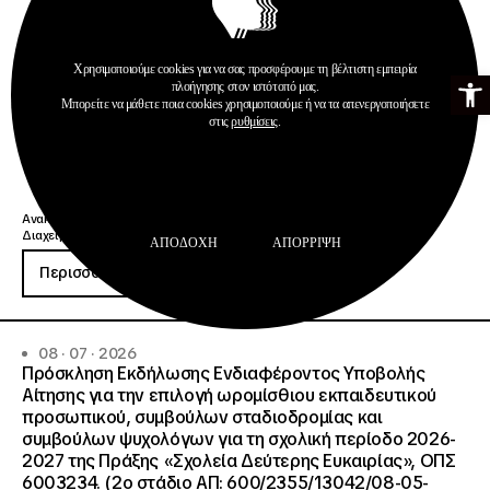
Χρησιμοποιούμε cookies για να σας προσφέρουμε τη βέλτιστη εμπειρία
Ανοίξτε τη γ
πλοήγησης στον ιστότοπό μας.
Μπορείτε να μάθετε ποια cookies χρησιμοποιούμε ή να τα απενεργοποιήσετε
στις
ρυθμίσεις
.
Ανακοινώσεις
Διαχείριση & Λειτουργία Δημοσίων ΙΕΚ
ΑΠΟΔΟΧΉ
ΑΠΌΡΡΙΨΗ
Περισσότερα
08 · 07 · 2026
Πρόσκληση Εκδήλωσης Ενδιαφέροντος Υποβολής
Αίτησης για την επιλογή ωρομίσθιου εκπαιδευτικού
προσωπικού, συμβούλων σταδιοδρομίας και
συμβούλων ψυχολόγων για τη σχολική περίοδο 2026-
2027 της Πράξης «Σχολεία Δεύτερης Ευκαιρίας», ΟΠΣ
6003234. (2ο στάδιο ΑΠ: 600/2355/13042/08-05-