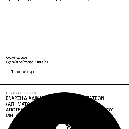
Ανακοινώσεις
Σχολεία Δεύτερης Ευκαιρίας
Περισσότερα
20 · 07 · 2026
ΕΝΑΡΞΗ ΔΙΑΔΙΚΑΣΙΑΣ ΥΠΟΒΟΛΗΣ ΕΝΣΤΑΣΕΩΝ
(ΑΙΤΗΜΑΤΩΝ ΕΠΑΝΕΛΕΓΧΟΥ) ΕΠΙ ΤΩΝ
ΑΠΟΤΕΛΕΣΜΑΤΩΝ ΤΟΥ ΔΙΟΙΚΗΤΙΚΟΥ ΕΛΕΓΧΟΥ ΤΟΥ
ΜΗΤΡΩΟΥ Σ.Α.Ε.Κ. ΚΑΙ Ε.Σ.Κ.»