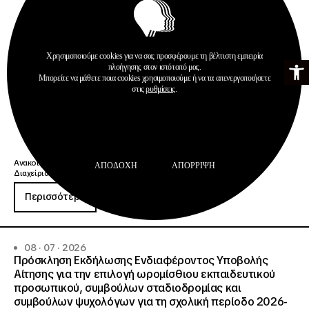
Χρησιμοποιούμε cookies για να σας προσφέρουμε τη βέλτιστη εμπειρία
Ανοίξτε τη γ
πλοήγησης στον ιστότοπό μας.
Μπορείτε να μάθετε ποια cookies χρησιμοποιούμε ή να τα απενεργοποιήσετε
στις
ρυθμίσεις
.
Ανακοινώσεις
ΑΠΟΔΟΧΉ
ΑΠΌΡΡΙΨΗ
Διαχείριση & Λειτουργία Δημοσίων ΙΕΚ
Περισσότερα
08 · 07 · 2026
Πρόσκληση Εκδήλωσης Ενδιαφέροντος Υποβολής
Αίτησης για την επιλογή ωρομίσθιου εκπαιδευτικού
προσωπικού, συμβούλων σταδιοδρομίας και
συμβούλων ψυχολόγων για τη σχολική περίοδο 2026-