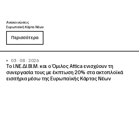
Ανακοινώσεις
Ευρωπαϊκή Κάρτα Νέων
Περισσότερα
03 · 08 · 2026
Το Ι.ΝΕ.ΔΙ.ΒΙ.Μ. και o Όμιλος Attica ενισχύουν τη
συνεργασία τους με έκπτωση 20% στα ακτοπλοϊκά
εισιτήρια μέσω της Ευρωπαϊκής Κάρτας Νέων