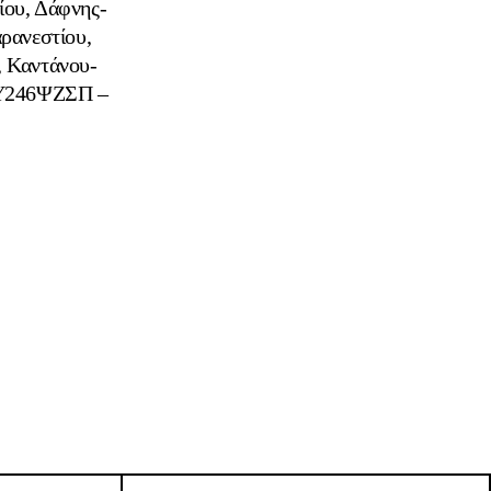
ίου, Δάφνης-
ρανεστίου,
, Καντάνου-
ΒΕΥ246ΨΖΣΠ –