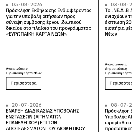
05 · 08 · 2026
03 · 08 ·
Πρόσκληση Εκδήλωσης Ενδιαφέροντος
Το Ι.ΝΕ.ΔΙ.ΒΙ
για την υποβολή αιτήσεων προς
ενισχύουν τ
σύναψη σύμβασης έργου ιδιωτικού
έκπτωση 20
δικαίου στο πλαίσιο του προγράμματος
εισιτήρια μ
«ΕΥΡΩΠΑΪΚΗ ΚΑΡΤΑ ΝΕΩΝ».
Νέων
Ανακοινώσεις
Ανακοινώσεις
Δημοσιεύσεις
Ευρωπαϊκή Κάρτα Νέων
Ευρωπαϊκή Κάρτα
Περισσότερα
Περισσότε
20 · 07 · 2026
08 · 07 ·
ΕΝΑΡΞΗ ΔΙΑΔΙΚΑΣΙΑΣ ΥΠΟΒΟΛΗΣ
Πρόσκληση 
ΕΝΣΤΑΣΕΩΝ (ΑΙΤΗΜΑΤΩΝ
Υποβολής Αί
ΕΠΑΝΕΛΕΓΧΟΥ) ΕΠΙ ΤΩΝ
ωρομίσθιου 
ΑΠΟΤΕΛΕΣΜΑΤΩΝ ΤΟΥ ΔΙΟΙΚΗΤΙΚΟΥ
προσωπικού