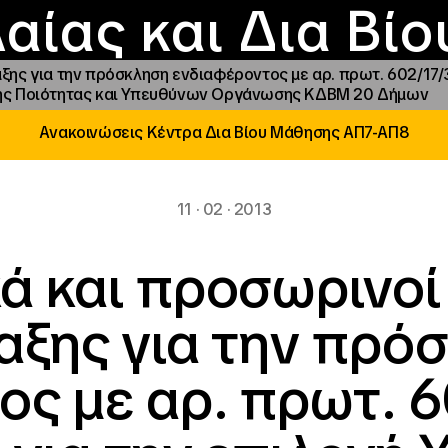
Επικοινωνία
Νέα
αραχώρηση αιγίδ
Φοιτητικές Εστίε
γράμματα και δρά
Το ΙΝΕΔΙΒΙΜ
αίας και Δια Βί
ξης για την πρόσκληση ενδιαφέροντος με αρ. πρωτ. 602/17/
σης Ποιότητας και Υπευθύνων Οργάνωσης ΚΔΒΜ 20 Δήμων
Ανακοινώσεις Κέντρα Δια Βίου Μάθησης ΑΠ7-ΑΠ8
11 · 02 · 2013
ά και προσωρινοί
αξης για την πρό
ς με αρ. πρωτ. 6