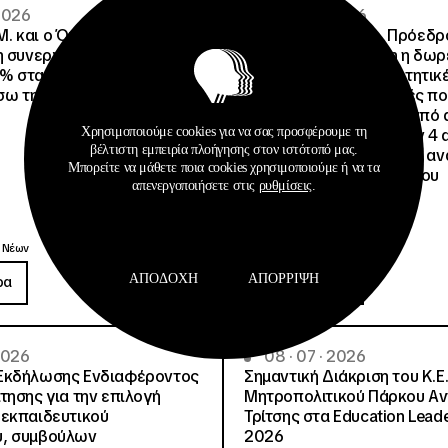
 2026
02 · 08 · 2026
.Μ. και o Όμιλος Attica
Άννα Ροκοφύλλου, Πρόεδρο
η συνεργασία τους με
Είναι εξασφαλισμένη η δω
% στα ακτοπλοϊκά
στέγαση σε άλλες φοιτητικέ
έσω της Ευρωπαϊκής Κάρτας
για όλους τους φοιτητές π
μετακινηθούν από την υπό 
Χρησιμοποιούμε cookies για να σας προσφέρουμε τη
Φοιτητική Εστία Αθηνών 4 
βέλτιστη εμπειρία πλοήγησης στον ιστότοπό μας.
4 ψέματα για την γεμάτη αν
Μπορείτε να μάθετε ποια cookies χρησιμοποιούμε ή να τα
ανακοίνωση του Συλλόγου
απενεργοποιήσετε στις
ρυθμίσεις
.
Οικοτρόφων της ΦΕΑ
Ανακοινώσεις
 Νέων
Δημοσιεύσεις
ΑΠΟΔΟΧΉ
ΑΠΌΡΡΙΨΗ
ρα
Περισσότερα
 2026
08 · 07 · 2026
Εκδήλωσης Ενδιαφέροντος
Σημαντική Διάκριση του Κ.Ε.
τησης για την επιλογή
Μητροπολιτικού Πάρκου Α
εκπαιδευτικού
Τρίτσης στα Education Lead
, συμβούλων
2026