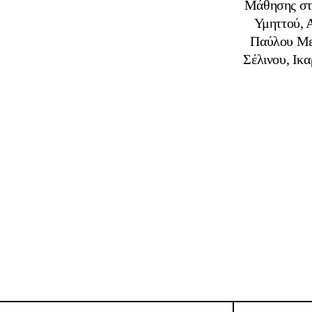
Μάθησης στο
Υμηττού, 
Παύλου Μελ
Σέλινου, Ικ