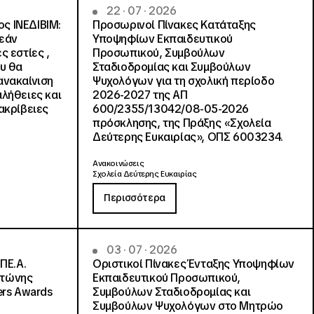
22 · 07 · 2026
ς ΙΝΕΔΙΒΙΜ:
Προσωρινοί Πίνακες Κατάταξης
ρεάν
Υποψηφίων Εκπαιδευτικού
ς εστίες ,
Προσωπικού, Συμβούλων
ου θα
Σταδιοδρομίας και Συμβούλων
ανακαίνιση
Ψυχολόγων για τη σχολική περίοδο
αλήθειες και
2026-2027 της ΑΠ
ακρίβειες
600/2355/13042/08-05-2026
πρόσκλησης, της Πράξης «Σχολεία
Δεύτερης Ευκαιρίας», ΟΠΣ 6003234.
Ανακοινώσεις
Σχολεία Δεύτερης Ευκαιρίας
Περισσότερα
03 · 07 · 2026
ΠΕ.Α.
Οριστικοί Πίνακες Ένταξης Υποψηφίων
ντώνης
Εκπαιδευτικού Προσωπικού,
ers Awards
Συμβούλων Σταδιοδρομίας και
Συμβούλων Ψυχολόγων στο Μητρώο