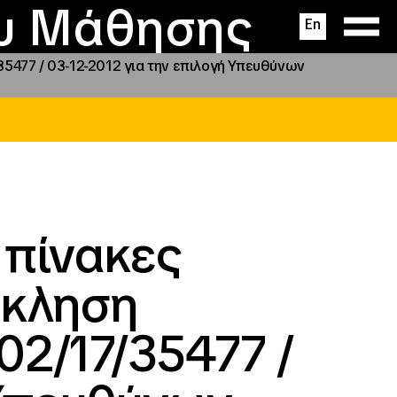
ας
ς
σεις
ου Μάθησης
En
35477 / 03-12-2012 για την επιλογή Υπευθύνων
 πίνακες
σκληση
02/17/35477 /