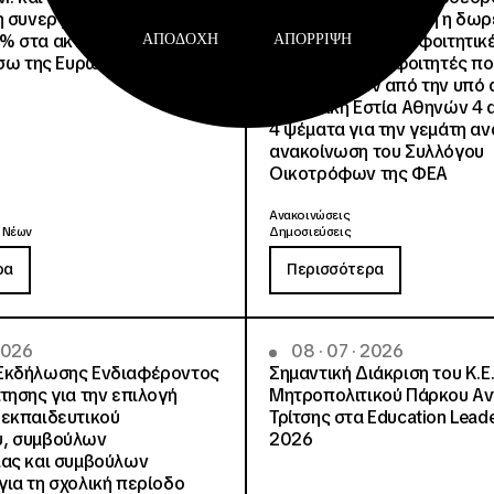
η συνεργασία τους με
Είναι εξασφαλισμένη η δω
% στα ακτοπλοϊκά
στέγαση σε άλλες φοιτητικέ
ΑΠΟΔΟΧΉ
ΑΠΌΡΡΙΨΗ
έσω της Ευρωπαϊκής Κάρτας
για όλους τους φοιτητές π
μετακινηθούν από την υπό 
Φοιτητική Εστία Αθηνών 4 
4 ψέματα για την γεμάτη αν
ανακοίνωση του Συλλόγου
Οικοτρόφων της ΦΕΑ
Ανακοινώσεις
 Νέων
Δημοσιεύσεις
ρα
Περισσότερα
 2026
08 · 07 · 2026
Εκδήλωσης Ενδιαφέροντος
Σημαντική Διάκριση του Κ.Ε.
τησης για την επιλογή
Μητροπολιτικού Πάρκου Α
εκπαιδευτικού
Τρίτσης στα Education Lead
, συμβούλων
2026
ίας και συμβούλων
ια τη σχολική περίοδο