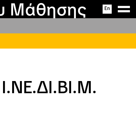
ας
ς
σεις
ου Μάθησης
En
.ΝΕ.ΔΙ.ΒΙ.Μ.