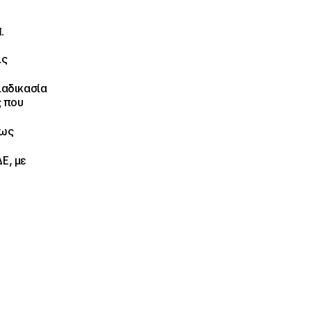
.
ις
ιαδικασία
ς που
έως
Ε, με