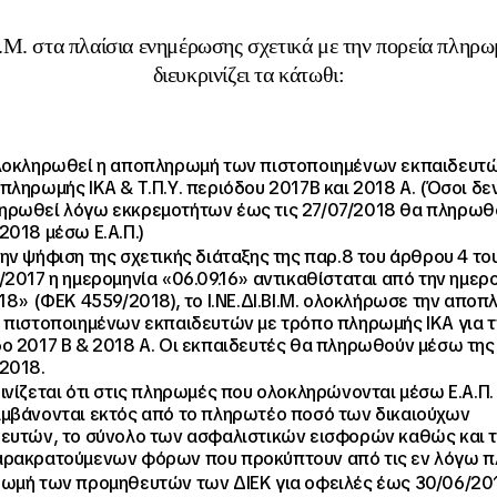
.Μ. στα πλαίσια ενημέρωσης σχετικά με την πορεία πλη
διευκρινίζει τα κάτωθι:
λοκληρωθεί η αποπληρωμή των πιστοποιημένων εκπαιδευτώ
πληρωμής ΙΚΑ & Τ.Π.Υ. περιόδου 2017Β και 2018 Α. (Όσοι δεν
ρωθεί λόγω εκκρεμοτήτων έως τις 27/07/2018 θα πληρωθο
2018 μέσω Ε.Α.Π.)
ην ψήφιση της σχετικής διάταξης της παρ.8 του άρθρου 4 το
/2017 η ημερομηνία «06.09.16» αντικαθίσταται από την ημερ
.18» (ΦΕΚ 4559/2018), το Ι.ΝΕ.ΔΙ.ΒΙ.Μ. ολοκλήρωσε την απο
 πιστοποιημένων εκπαιδευτών με τρόπο πληρωμής ΙΚΑ για τ
ο 2017 Β & 2018 Α. Οι εκπαιδευτές θα πληρωθούν μέσω της Ε
2018.
ινίζεται ότι στις πληρωμές που ολοκληρώνονται μέσω Ε.Α.Π.
μβάνονται εκτός από το πληρωτέο ποσό των δικαιούχων
ευτών, το σύνολο των ασφαλιστικών εισφορών καθώς και 
αρακρατούμενων φόρων που προκύπτουν από τις εν λόγω π
ωμή των προμηθευτών των ΔΙΕΚ για οφειλές έως 30/06/20