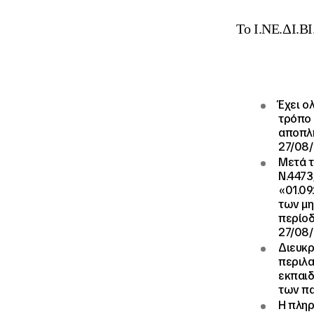
Το Ι.ΝΕ.ΔΙ.ΒΙ
Έχει ο
τρόπο 
αποπλη
27/08/
Μετά τ
Ν.4473
«01.09
των μη
περίοδ
27/08/
Διευκρ
περιλα
εκπαιδ
των π
Η πληρ