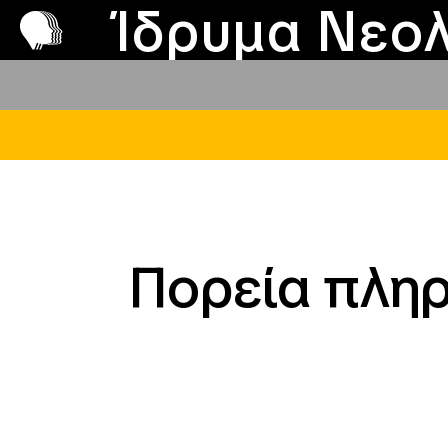
Π
Προ
Ίδρυμα Νεολ
Πορεία πληρ