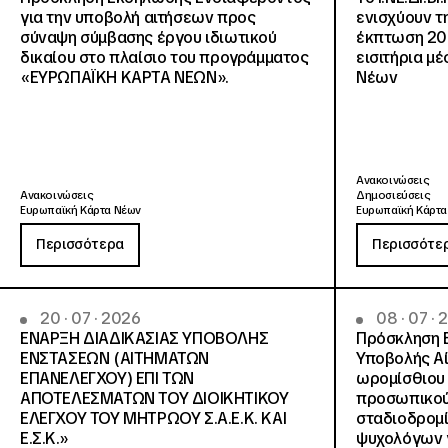
για την υποβολή αιτήσεων προς
ενισχύουν τ
σύναψη σύμβασης έργου ιδιωτικού
έκπτωση 20
δικαίου στο πλαίσιο του προγράμματος
εισιτήρια μ
«ΕΥΡΩΠΑΪΚΗ ΚΑΡΤΑ ΝΕΩΝ».
Νέων
Ανακοινώσεις
Ανακοινώσεις
Δημοσιεύσεις
Ευρωπαϊκή Κάρτα Νέων
Ευρωπαϊκή Κάρτα
Περισσότερα
Περισσότε
20 · 07 · 2026
08 · 07 ·
ΕΝΑΡΞΗ ΔΙΑΔΙΚΑΣΙΑΣ ΥΠΟΒΟΛΗΣ
Πρόσκληση 
ΕΝΣΤΑΣΕΩΝ (ΑΙΤΗΜΑΤΩΝ
Υποβολής Αί
ΕΠΑΝΕΛΕΓΧΟΥ) ΕΠΙ ΤΩΝ
ωρομίσθιου 
ΑΠΟΤΕΛΕΣΜΑΤΩΝ ΤΟΥ ΔΙΟΙΚΗΤΙΚΟΥ
προσωπικού
ΕΛΕΓΧΟΥ ΤΟΥ ΜΗΤΡΩΟΥ Σ.Α.Ε.Κ. ΚΑΙ
σταδιοδρομ
Ε.Σ.Κ.»
ψυχολόγων γ