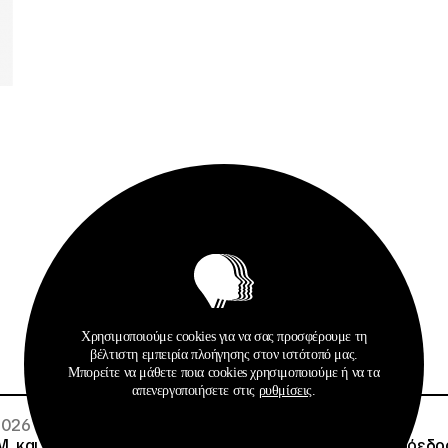
Σχετικά Αρχεία
Χρησιμοποιούμε cookies για να σας προσφέρουμε τη
βέλτιστη εμπειρία πλοήγησης στον ιστότοπό μας.
Μπορείτε να μάθετε ποια cookies χρησιμοποιούμε ή να τα
απενεργοποιήσετε στις
ρυθμίσεις
.
 2026
02 · 08 · 2026
.Μ. και o Όμιλος Attica
Άννα Ροκοφύλλου, Πρόεδρο