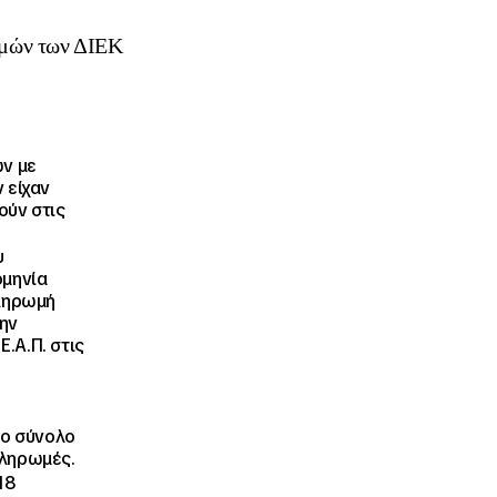
ρωμών των ΔΙΕΚ
ν με
 είχαν
ύν στις
υ
ομηνία
πληρωμή
ην
.Α.Π. στις
το σύνολο
ληρωμές.
18