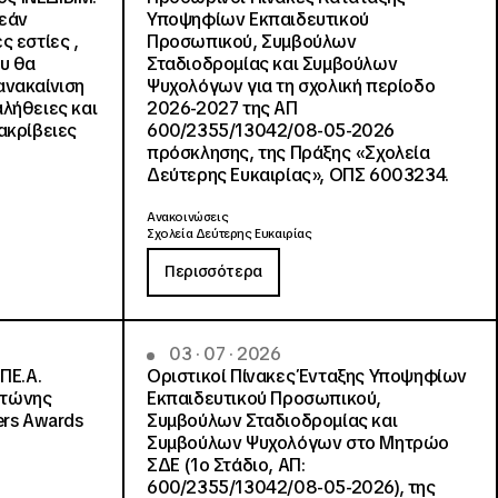
ρεάν
Υποψηφίων Εκπαιδευτικού
ς εστίες ,
Προσωπικού, Συμβούλων
ου θα
Σταδιοδρομίας και Συμβούλων
ανακαίνιση
Ψυχολόγων για τη σχολική περίοδο
αλήθειες και
2026-2027 της ΑΠ
ακρίβειες
600/2355/13042/08-05-2026
πρόσκλησης, της Πράξης «Σχολεία
Δεύτερης Ευκαιρίας», ΟΠΣ 6003234.
Ανακοινώσεις
Σχολεία Δεύτερης Ευκαιρίας
Περισσότερα
03 · 07 · 2026
ΠΕ.Α.
Οριστικοί Πίνακες Ένταξης Υποψηφίων
ντώνης
Εκπαιδευτικού Προσωπικού,
ers Awards
Συμβούλων Σταδιοδρομίας και
Συμβούλων Ψυχολόγων στο Μητρώο
ΣΔΕ (1ο Στάδιο, ΑΠ:
600/2355/13042/08-05-2026), της