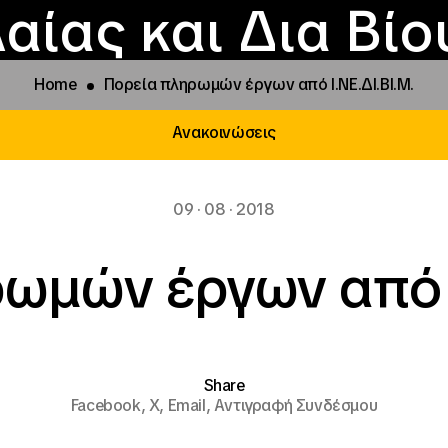
Επικοινωνία
Νέα
αραχώρηση αιγίδ
Φοιτητικές Εστίε
γράμματα και δρά
Το ΙΝΕΔΙΒΙΜ
αίας και Δια Βί
Home
Πορεία πληρωμών έργων από Ι.ΝΕ.ΔΙ.ΒΙ.Μ.
Ανακοινώσεις
09 · 08 · 2018
ωμών έργων από Ι
Share
Facebook,
X,
Email,
Αντιγραφή Συνδέσμου