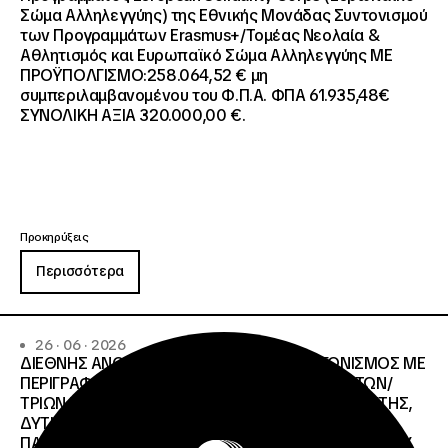
Σώμα Αλληλεγγύης) της Εθνικής Μονάδας Συντονισμού
των Προγραμμάτων Erasmus+/Τομέας Νεολαία &
Αθλητισμός και Ευρωπαϊκό Σώμα Αλληλεγγύης ΜΕ
ΠΡΟΫΠΟΛΓΙΣΜΟ:258.064,52 € μη
συμπεριλαμβανομένου του Φ.Π.Α. ΦΠΑ 61.935,48€
ΣΥΝΟΛΙΚΗ ΑΞΙΑ 320.000,00 €.
Προκηρύξεις
Περισσότερα
26 · 06 · 2026
ΔΙΕΘΝΗΣ ΑΝΟΙΧΤΟΣ ΗΛΕΚΤΡΟΝΙΚΟΣ ΔΙΑΓΩΝΙΣΜΟΣ ΜΕ
ΠΕΡΙΓΡΑΦΗ:ΥΠΗΡΕΣΙΕΣ ΣΤΕΓΑΣΗΣ ΤΩΝ ΦΟΙΤΗΤΩΝ/
ΤΡΙΩΝ ΤΩΝ ΠΑΝΕΠΙΣΤΗΜΙΑΚΩΝ ΙΔΡΥΜΑΤΩΝ KΡΗΤΗΣ,
ΔΥΤΙΚΗΣ ΜΑΚΕΔΟΝΙΑΣ, ΔΗΜΟΚΡΙΤΕΙΟΥ
ΠΑΝΕΠΙΣΤΗΜΙΟΥ ΘΡΑΚΗΣ, ΕΛΛΗΝΙΚΟΥ ΜΕΣΟΓΕΙΑΚΟΥ