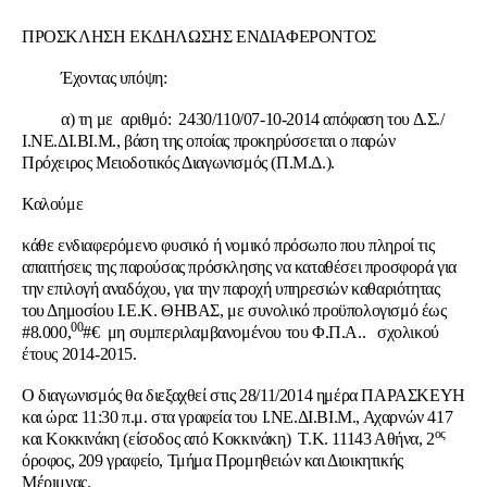
ΠΡΟΣΚΛΗΣΗ ΕΚΔΗΛΩΣΗΣ ΕΝΔΙΑΦΕΡΟΝΤΟΣ
Έχοντας υπόψη:
α) τη με αριθμό: 2430/110/07-10-2014 απόφαση του Δ.Σ./
Ι.ΝΕ.ΔΙ.ΒΙ.Μ., βάση της οποίας προκηρύσσεται ο παρών
Πρόχειρος Μειοδοτικός Διαγωνισμός (Π.Μ.Δ.).
Καλούμε
κάθε ενδιαφερόμενο φυσικό ή νομικό πρόσωπο που πληροί τις
απαιτήσεις της παρούσας πρόσκλησης να καταθέσει προσφορά για
την επιλογή αναδόχου, για την παροχή υπηρεσιών καθαριότητας
του Δημοσίου Ι.Ε.Κ. ΘΗΒΑΣ, με συνολικό προϋπολογισμό έως
00
#8.000,
#€ μη συμπεριλαμβανομένου του Φ.Π.Α.. σχολικού
έτους 2014-2015.
Ο διαγωνισμός θα διεξαχθεί στις 28/11/2014 ημέρα ΠΑΡΑΣΚΕΥΗ
και ώρα: 11:30 π.μ. στα γραφεία του Ι.ΝΕ.ΔΙ.ΒΙ.Μ., Αχαρνών 417
ος
και Κοκκινάκη (είσοδος από Κοκκινάκη) Τ.Κ. 11143 Αθήνα, 2
όροφος, 209 γραφείο, Τμήμα Προμηθειών και Διοικητικής
Μέριμνας.