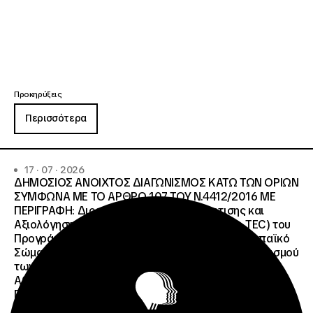
Προκηρύξεις
Περισσότερα
17 · 07 · 2026
ΔΗΜΟΣΙΟΣ ΑΝΟΙΧΤΟΣ ΔΙΑΓΩΝΙΣΜΟΣ ΚΑΤΩ ΤΩΝ ΟΡΙΩΝ
ΣΥΜΦΩΝΑ ΜΕ ΤΟ ΑΡΘΡΟ 107 ΤΟΥ Ν.4412/2016 ΜΕ
ΠΕΡΙΓΡΑΦΗ: Διοργάνωση Κύκλου Κατάρτισης και
Αξιολόγησης (Training and Evaluation Cycle – TEC) του
Προγράμματος European Solidarity Corps (Ευρωπαϊκό
Σώμα Αλληλεγγύης) της Εθνικής Μονάδας Συντονισμού
των Προγραμμάτων Erasmus+/Τομέας Νεολαία &
Αθλητισμός και Ευρωπαϊκό Σώμα Αλληλεγγύης ΜΕ
ΠΡΟΫΠΟΛΓΙΣΜΟ:258.064,52 € μη
συμπεριλαμβανομένου του Φ.Π.Α. ΦΠΑ 61.935,48€