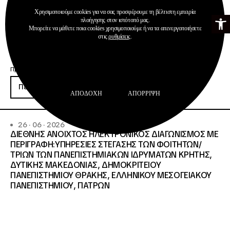
ΣΥΝΟΛΙΚΗ ΑΞΙΑ 320.000,00 €.
Χρησιμοποιούμε cookies για να σας προσφέρουμε τη βέλτιστη εμπειρία
Ανοίξτε τη γ
πλοήγησης στον ιστότοπό μας.
Μπορείτε να μάθετε ποια cookies χρησιμοποιούμε ή να τα απενεργοποιήσετε
στις
ρυθμίσεις
.
Προκηρύξεις
Περισσότερα
ΑΠΟΔΟΧΉ
ΑΠΌΡΡΙΨΗ
26 · 06 · 2026
ΔΙΕΘΝΗΣ ΑΝΟΙΧΤΟΣ ΗΛΕΚΤΡΟΝΙΚΟΣ ΔΙΑΓΩΝΙΣΜΟΣ ΜΕ
ΠΕΡΙΓΡΑΦΗ:ΥΠΗΡΕΣΙΕΣ ΣΤΕΓΑΣΗΣ ΤΩΝ ΦΟΙΤΗΤΩΝ/
ΤΡΙΩΝ ΤΩΝ ΠΑΝΕΠΙΣΤΗΜΙΑΚΩΝ ΙΔΡΥΜΑΤΩΝ KΡΗΤΗΣ,
ΔΥΤΙΚΗΣ ΜΑΚΕΔΟΝΙΑΣ, ΔΗΜΟΚΡΙΤΕΙΟΥ
ΠΑΝΕΠΙΣΤΗΜΙΟΥ ΘΡΑΚΗΣ, ΕΛΛΗΝΙΚΟΥ ΜΕΣΟΓΕΙΑΚΟΥ
ΠΑΝΕΠΙΣΤΗΜΙΟΥ, ΠΑΤΡΩΝ