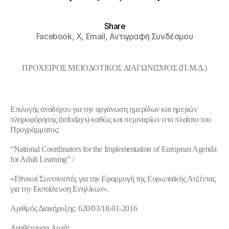
Share
Facebook,
X,
Email,
Αντιγραφή Συνδέσμου
ΠΡΟΧΕΙΡΟΣ ΜΕΙΟΔΟΤΙΚΟΣ ΔΙΑΓΩΝΙΣΜΟΣ (Π.Μ.Δ.)
Επιλογής αναδόχου για την οργάνωση ημερίδων και ημερών
πληροφόρησης (
infodays
) καθώς και σεμιναρίων στο πλαίσιο του
Προγράμματος:
“
National
Coordinators
for
the
Implementation
of
European
Agenda
for
Adult
Learning
” /
«
E
θνικοί Συντονιστές για την Εφαρμογή της Ευρωπαϊκής Ατζέντας
για την Εκπαίδευση Ενηλίκων».
Αριθμός Διακήρυξης: 620/03/18-01-2016
Αναθέτουσα Αρχή
: